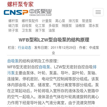
螺杆泵专家
Toggl
navig
螺杆泵
螺杆泵配件
计量泵
离心泵
排污泵
管道泵
磁力泵
自吸泵
化工泵
多级泵
隔膜泵
油桶泵
潜水泵
转子泵
卫生泵
液下泵
油泵
WFB型和LZW型自吸泵的结构原理
栏目：
行业动态
· 发布日期：2011年12月29日 · 作者：中成泵
业
自吸泵
的结构说明及工作原理：
WFB型无密封自控
自吸泵
、LZW型无密封自控自吸
排
污泵
主要由泵体、叶轮、泵盖、导叶、副叶轮、泵轴、
连接架、停机密封、电动空气控制阀等部分组成。该泵
体内部由吸入室、储液室、气液分离室等部分组成。泵
在正常起动后，叶轮将吸入室所存的液体及吸入管路中
的空气一起吸入。液体混合气体在叶轮高速旋转的离心
力作用下经是导叶抛入气液分离室，由于流速突然降