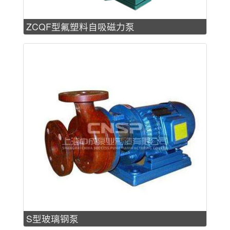
ZCQF型氟塑料自吸磁力泵
S型玻璃钢泵