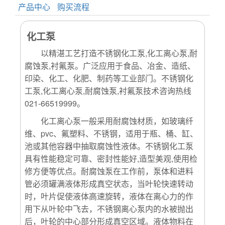
产品中心
购买流程
化工泵
以精湛工艺打造不锈钢化工泵,化工离心泵,耐
腐蚀泵,衬氟泵。广泛应用于食品、冶金、造纸、
印染、化工、化肥、制药等工业部门。不锈钢化
工泵,化工离心泵,耐腐蚀泵,衬氟泵技术咨询热线
021-66519999。
化工离心泵一般采用耐腐蚀材质，如玻璃纤
维、pvc、氟塑料、不锈钢，适用于瓶、桶、缸、
池或其他容器中抽取腐蚀性液体。不锈钢化工泵
具有性能稳定可靠、密封性能好,造型美观,使用检
修方便等优点。耐腐蚀泵在工作前，泵体和进料
管必须罐满液体形成真空状态，当叶轮快速转动
时，叶片促使液体高速旋转，液体在离心力的作
用下从叶轮中飞去，不锈钢离心泵内的水被抛出
后，叶轮的中心部分形成真空区域。液体物料在