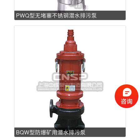
PWQ型无堵塞不锈钢潜水排污泵
BQW型防爆矿用潜水排污泵