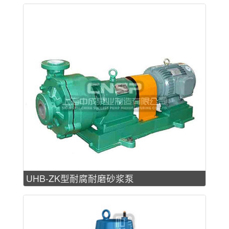
UHB-ZK型耐腐耐磨砂浆泵