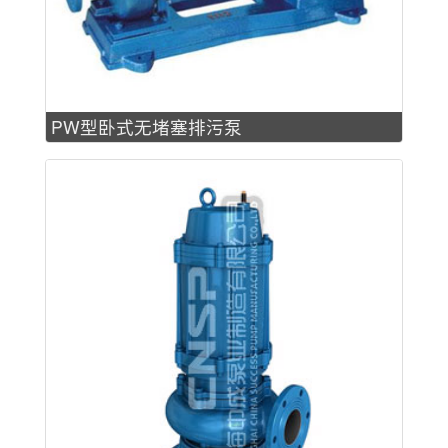
PW型卧式无堵塞排污泵