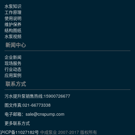
水泵知识
工作原理
使用说明
维护保养
结构图纸
水泵视频
新闻中心
企业新闻
现场服务
行业动态
应用案例
联系方式
污水提升泵销售热线:
15900726677
图文传真:021-66773338
电子邮箱：sale@cnspump.com
更多联系方式
沪ICP备11027182号
中成泵业 2007-2017 版权所有