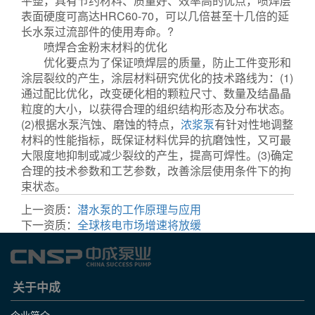
平整，具有节约材料、质量好、效率高的优点，喷焊层
表面硬度可高达HRC60-70，可以几倍甚至十几倍的延
长水泵过流部件的使用寿命。?
往复泵
喷焊合金粉末材料的优化
优化要点为了保证喷焊层的质量，防止工件变形和
涂层裂纹的产生，涂层材料研究优化的技术路线为：(1)
通过配比优化，改变硬化相的颗粒尺寸、数量及结晶晶
粒度的大小，以获得合理的组织结构形态及分布状态。
(2)根据水泵汽蚀、磨蚀的特点，
浓浆泵
有针对性地调整
材料的性能指标，既保证材料优异的抗磨蚀性，又可最
大限度地抑制或减少裂纹的产生，提高可焊性。(3)确定
合理的技术参数和工艺参数，改善涂层使用条件下的拘
束状态。
上一资质：
潜水泵的工作原理与应用
下一资质：
全球核电市场增速将放缓
关于中成