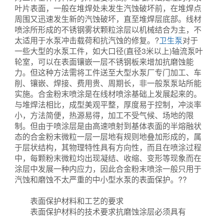
叶片表面，一般在堆焊处未发生汽蚀破坏前，在堆焊点
周围又迅速发生新的汽蚀破坏，直至堆焊层底部。线材
喷涂所形成的不锈钢雾状颗粒涂层以机械结合为主，不
太适用于水泵冲击载荷和抗汽蚀的修复。?
卫生泵
对于
一些大型的水泵工件，如大口径(直径3米以上)轴流泵叶
轮室，可以在表面镶嵌一层不锈钢板来增加抗磨蚀能
力。但这种方法需将工件送至大型水泵厂专门加工、车
削、镶嵌、焊接、费用贵、周期长，非一般泵泵站所能
实施。合金粉末喷涂是在线材喷涂基础上发展起来的。
与堆焊法相比，成型美观平整，厚度易于控制，冲淡率
小，方法简便，热源易得，加工不受气候、场地的限
制。但由于喷涂层是由高速喷射到基体表面的半熔融状
态的合金粉末微粒一层一层地有规则地叠加形成的，属
于层状结构，其物理特性具有方向性，而且在喷涂过程
中，每颗粉末微粒均出现凝结、收缩、变形等现象而在
涂层中发展一种内应力，因此合金粉末喷涂一般只用于
汽蚀和磨蚀不太严重的中小型水泵的表面保护。??
塑料
泵
表面保护材料和工艺的要求
表面保护材料的技术要求抗磨蚀涂层必须具有