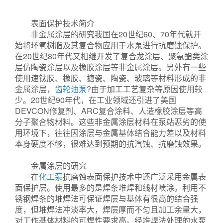
表面保护技术简介
非金属涂层的研究我国在20世纪60、70年代就开
始将环氧树脂及其复合物应用于水泵进行抗磨蚀保护。
在20世纪80年代又相继开发了复合龙涂层、聚氨酯类涂
层仿陶瓷涂层以及橡胶涂层等非金属涂层。另外有一些
使用速钛胶、橡胶、搪瓷、陶瓷、玻璃等材料形成的非
金属涂层，
齿轮油泵
?由于加工工艺复杂等原因使用较
少。20世纪90年代，在工业领域还引进了美国
DEVCON修复剂、ARC复合涂料、人造橡胶涂层等高
分子聚合物材料。这些非金属涂层材料在泵站恶劣的使
用环境下，往往因涂层与金属基体结合能力差以及材料
本身硬度不够，很难达到预期的抗汽蚀、抗磨蚀效果。
油桶泵
金属涂层的研究
在
化工泵
抗磨蚀表面保护技术中还广泛采用金属表
面保护层。使用最多的是焊条堆焊和线材喷涂。利用不
锈钢焊条的堆焊法可保证焊层与基体有很高的结合强
度，但堆焊法冲淡率大，焊层厚而不匀且加工余量大，
对工作基体材料的可焊性要求高。经堆焊法处理的水泵