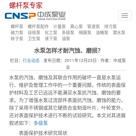
螺杆泵专家
Toggl
navig
螺杆泵
螺杆泵配件
计量泵
离心泵
管道泵
排污泵
磁力泵
自吸泵
化工泵
多级泵
隔膜泵
油桶泵
潜水泵
转子泵
卫生泵
液下泵
油泵
水泵怎样才耐汽蚀、磨损？
栏目：
行业动态
· 发布日期：2011年12月23日 · 作者：中成泵
业
水泵的汽蚀、磨蚀及其联合作用的破坏一直是水泵运
行、维护及管理工作中的一个重要问题，传统的表面保
护材料及工艺已远远不能满足水泵抗汽蚀、磨蚀的要
求。为了增强水泵过流部件表面抗汽蚀、磨蚀的能力，
除了采用不锈钢或其它硬质合金制造叶片、叶轮室外，
还对表面保护技术进行不断的试验研究。本文对其进展
叙述如下：
多级泵
表面保护技术研究现状