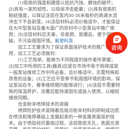
(1)很高的强度和硬度以抵抗汽蚀、磨蚀的破坏；
(2)具有一家的韧性，以吸收冲击能量；(3)具有很高的
粘结强度，以保证涂层在泵内30-35米每秒的高速水流
冲击下不会剥落；(4)涂层材料必须价格适中，才能保证
在大中型泵站及量大面广的农村中小型泵站中推广使
用；(5)涂层材料应无毒，非易燃、易爆品，便于保管运
输，不污染周围环境。
氟塑料泵
加工工艺要求为了保证表面保护技术的推广和应
用，加工工艺必须做到：
(1)工艺简单，能够为不同程度的操作者所掌握；
(2)加工中所用的工具(器具)应是在市场中易于购得或是
一般泵站维修工作中所必备，且价格适中，无需特殊和
昂贵的设备；(3)工艺应不受季节和周围环境的影响，保
证泵站在冬、春季维修期内能够进行；(4)涂层不需要特
殊的保温养护，涂覆后能快速固化或投入使用，以缩短
维修同期。
?
液下泵
合金粉末喷焊技术的进展
喷焊防护技术是随着低熔点粉末材料的研制成功而
在喷涂和堆焊基础上发展起来的一种金属表面保护技
术。由于喷层经历重熔过程，涂层致密无孔，表面光滑