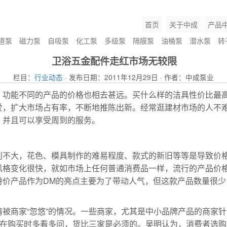
首页
关于中成
产品
道泵
磁力泵
自吸泵
化工泵
多级泵
隔膜泵
油桶泵
潜水泵
转
卫浴五金配件走红市场无较限
栏目：
行业动态
· 发布日期：2011年12月29日 · 作者：中成泵业
、功能不同的产品的价格也相去甚远。买什么样的洁具性价比最
爱，扩大市场占有率，不断地推陈出新。经常逛建材市场的人不
，并且可以享受周到的服务。
?
磁力泵
别不大，花色、模具制作的难易程度、款式的新旧等等是导致价
风格变化很快，就如市场上任何普通消费品一样，流行的产品价
特价产品作为DM的亮点主要为了带动人气，但这款产品数量很
被商家“忽悠”的情况。一些商家，尤其是中小品牌产品的商家
者在购买时多看多问，货比三家是必须的。吴明认为，消费者选