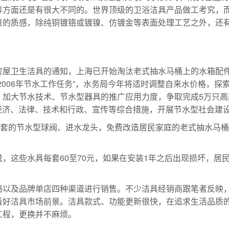
等方面还是有很大不同的。世界顶级的卫浴洁具产品做工考究，
的质感，除纯铜镀铬或镀镍、仿镀金等表面处理工艺之外，还有用
房屋卫生洁具的通知，上海已开始淘汰老式抽水马桶上的水箱配
2006年节水工作任务”，水务局今年将适时调整自来水价格，
加大节水技术、节水型器具的推广应用力度，争取完成5万只高
运用经济、法律、技术和行政、宣传等综合措施，开展节水型社会建
万套的节水型球阀、进水龙头，免费改造居民家庭的老式抽水马
，这些水具每套60至70元，如果在安装1年之后出现损坏，居
络以及品牌单店四种渠道进行销售。不少洁具经销商跟笔者反映
看好洁具市场前景。洁具款式、功能更新很快，在追求生活品质
工程，更换并不麻烦。
?
隔膜泵