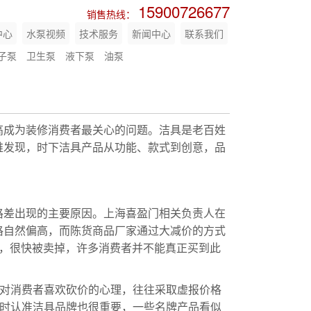
15900726677
销售热线：
中心
水泵视频
技术服务
新闻中心
联系我们
子泵
卫生泵
液下泵
油泵
高成为装修消费者最关心的问题。洁具是老百姓
难发现，时下洁具产品从功能、款式到创意，品
格差出现的主要原因。上海喜盈门相关负责人在
格自然偏高，而陈货商品厂家通过大减价的方式
少，很快被卖掉，许多消费者并不能真正买到此
针对消费者喜欢砍价的心理，往往采取虚报价格
购时认准洁具品牌也很重要，一些名牌产品看似