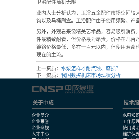
卫浴配件商机无限
业内人士分析认为，卫浴五金配件市场空间较
钩以及马桶刷盒。卫浴配件由于使用频繁、产
另外，外观看来像精美艺术品，容易吸引消费
件最精致耐看，但价格最为昂贵，价格在几百
镀铬价格最低，多在一百元以内，但使用寿命
现在的主流。
螺杆泵
上一资质：
水泵怎样才耐汽蚀、磨损？
下一资质：
我国数控机床市场现状分析
关于中成
技术
企业简介
水泵知
企业荣誉
工作原
企业巡视
使用说
人才中心
维护保