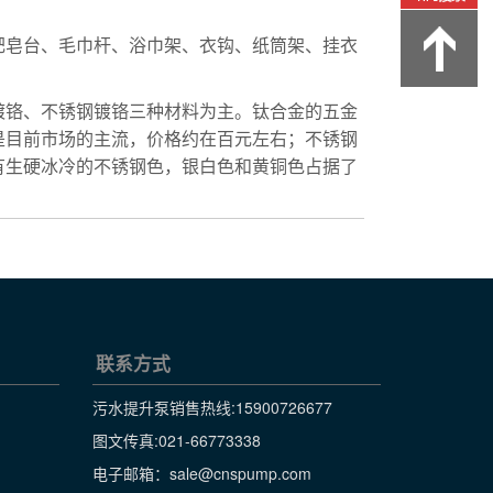
肥皂台、毛巾杆、浴巾架、衣钩、纸筒架、挂衣
镀铬、不锈钢镀铬三种材料为主。钛合金的五金
是目前市场的主流，价格约在百元左右；不锈钢
有生硬冰冷的不锈钢色，银白色和黄铜色占据了
联系方式
污水提升泵销售热线:
15900726677
图文传真:021-66773338
电子邮箱：sale@cnspump.com