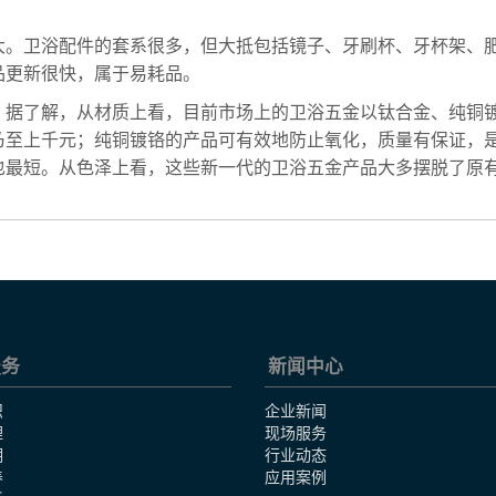
大。卫浴配件的套系很多，但大抵包括镜子、牙刷杯、牙杯架、
品更新很快，属于易耗品。
。据了解，从材质上看，目前市场上的卫浴五金以钛合金、纯铜
乃至上千元；纯铜镀铬的产品可有效地防止氧化，质量有保证，
也最短。从色泽上看，这些新一代的卫浴五金产品大多摆脱了原
服务
新闻中心
识
企业新闻
理
现场服务
明
行业动态
养
应用案例