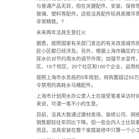
与普通产品无异，但在关键配件、安装、保修
玻璃、塑料等配件。这些洁具配件较具高雅华贵
非常精致。?
化工泵
未来两年洁具生意红火
据悉，按照国家有关部门发出的有关改造城市
民小区都已经涉及。另外，根据上海市确定的“
挥水价对节约用水的调节作用；加强节水宣传，
区、10个校区、20个社区和100个企业，
按照上海市水务局的5年规划，将购置超过55
令禁用的高耗水马桶配件。
上海市计划用水办公室人士在接受笔者采访时说
来说，可谓一笔不小的生意。
目前，洁具大致通过建材卖场、装修公司、网
销售额较往年同比下降。但一些业内人士比较
而且，洁具安装在整个家庭装修中只算一个小