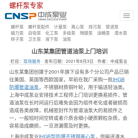
螺杆泵专家
Toggl
navig
螺杆泵
螺杆泵配件
计量泵
离心泵
排污泵
管道泵
磁力泵
自吸泵
化工泵
多级泵
隔膜泵
油桶泵
潜水泵
转子泵
卫生泵
液下泵
油泵
山东某集团管道油泵上门培训
栏目：
现场服务
· 发布日期：2021年8月3日 · 作者：中成泵业
山东某集团创建于2001年旗下设有多个分公司产品已销
往美国、英国等西欧国家，早前在我厂采购一批
IHGB
防爆管道油泵
，不锈钢材质铜叶轮，用于输送轻油类。
上海中成泵业安排技术工程师上门培训更换易损件，管
道油泵在长时间运行后难免会因为组件老化或者破损而
造成各类故障，机械密封作为管道油泵大的易损件之
一，一般短时间空转或者介质含细小硬质颗粒杂质，会
容易造成磨损，一旦泄漏需及时更换。
上海中成泵业
IHGB型防爆不锈钢离心泵
，供输送清水