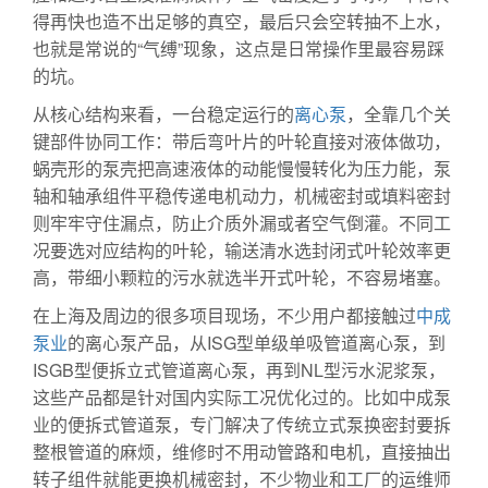
得再快也造不出足够的真空，最后只会空转抽不上水，
也就是常说的“气缚”现象，这点是日常操作里最容易踩
的坑。
从核心结构来看，一台稳定运行的
离心泵
，全靠几个关
键部件协同工作：带后弯叶片的叶轮直接对液体做功，
蜗壳形的泵壳把高速液体的动能慢慢转化为压力能，泵
轴和轴承组件平稳传递电机动力，机械密封或填料密封
则牢牢守住漏点，防止介质外漏或者空气倒灌。不同工
况要选对应结构的叶轮，输送清水选封闭式叶轮效率更
高，带细小颗粒的污水就选半开式叶轮，不容易堵塞。
在上海及周边的很多项目现场，不少用户都接触过
中成
泵业
的离心泵产品，从ISG型单级单吸管道离心泵，到
ISGB型便拆立式管道离心泵，再到NL型污水泥浆泵，
这些产品都是针对国内实际工况优化过的。比如中成泵
业的便拆式管道泵，专门解决了传统立式泵换密封要拆
整根管道的麻烦，维修时不用动管路和电机，直接抽出
转子组件就能更换机械密封，不少物业和工厂的运维师