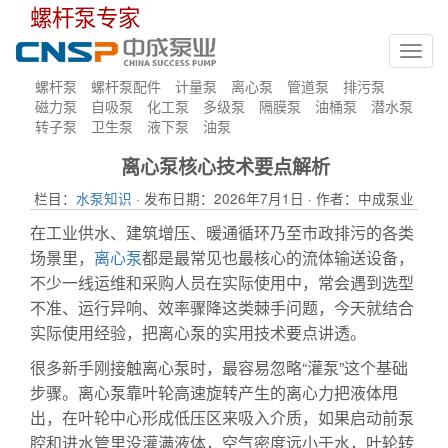
螺杆泵专家
Toggl
navig
螺杆泵
螺杆泵配件
计量泵
离心泵
管道泵
排污泵
磁力泵
自吸泵
化工泵
多级泵
隔膜泵
油桶泵
潜水泵
转子泵
卫生泵
液下泵
油泵
离心泵核心技术要点解析
栏目：
水泵知识
· 发布日期：2026年7月1日 · 作者：中成泵业
在工业供水、建筑增压、暖通循环乃至市政排污的各类
场景里，
离心泵
都是最常见也最核心的流体输送设备，
不少一线运维和采购人员在实际使用中，常会遇到选型
不准、运行异响、效率骤降这类棘手问题，今天就结合
实际使用经验，把离心泵的实用技术要点讲透。
很多新手刚接触离心
泵时
，最容易忽略“灌泵”这个基础
步骤。离心泵靠叶轮高速旋转产生的离心力把液体甩
出，在叶轮中心形成低压区来吸入介质，如果启动前泵
腔和进水管里没灌满液体，空气密度远小于水，叶轮转