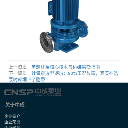
上一资质：
单螺杆泵核心技术与运维实操指南
下一资质：
计量泵选型避坑：90%工况故障，其实在选
泵时就埋下了隐患
关于中成
企业简介
企业荣誉
企业巡视