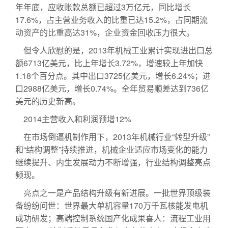
年年底，应收账款总额已超过3万亿元，同比增长
17.6%，占主营业务收入的比重已达15.2%，占同期流
动资产的比重高达31%，企业资金回收压力很大。
但令人欣慰的是，2013年机械工业累计实现进出口总
额6713亿美元，比上年增长3.72%，增速较上年加快
1.18个百分点。其中出口3725亿美元，增长6.24%；进
口2988亿美元，增长0.74%。全年贸易顺差达到736亿
美元的历史新高。
2014主营收入和利润预增12%
在市场倒逼机制作用下，2013年机械行业“转型升级”
和“结构调整”持续推进，机械企业适应市场变化的能力
继续提升、内生发展动力不断增强，行业结构调整亮点
频现。
亮点之一是产品结构升级有新进展。一批世界顶级装
备纷纷问世：世界最大单机容量170万千瓦核能发电机
成功研发；高端控制系统国产化成果喜人：流程工业用