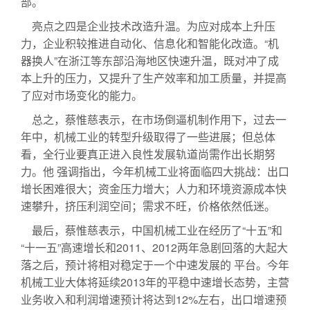
部。
亮点之四是企业技术改造升温。为应对成本上升压
力，企业积较推进自动化、信息化和智能化改造。“机
器换人”在浙江等东部沿海地区快速升温，既对冲了成
本上升的压力，又提升了生产效率和加工质量，并提高
了应对市场变化的能力。
总之，蔡惟慈表示，在市场倒逼机制作用下，过去一
年中，机械工业的转型升级取得了一些进展；但总体
看，全行业要真正进入良性发展轨道尚需作出长期努
力。他 强调指出，今年机械工业将面临四大挑战：出口
增长困难很大；资金压力增大；人力和环境资源成本快
速攀升，挤压利润空间；需求不旺，价格依然低迷。
最后，蔡惟慈表示，中国机械工业在经历了“十五”和
“十一五”高速增长和2011、2012两年急剧回落的大起大
落之后，预计将相对稳定于一个中速发展的 平台。今年
机械工业大体将延续2013年的平稳中速增长态势，主营
业务收入和利润增速预计将达到12%左右，出口增速预