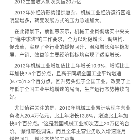
2013主营收入初次突破20万亿
2013年外经济形势错综复杂，机械工业经济运行困难
明显增多，转变发展方式的压力急遽加大。
在此背景下，蔡惟慈表示，机械工业贯彻落实中央关
于“稳中求进”的工作要求，全力以赴稳增长、调结构、
促改革，实现了全行业的缓慢回升、温和增长和平稳发
展，产销、效益等主要经济指标均实现了适度增长。
2013年机械工业增加值比上年增长10.9%，增幅比上
年加快2.5个百分点，且高于同期全国工业平均增速
(9.7%)1.2个百分点，回升势头强于全国工业，改变了上
年低于全国工业平均增速的局面，生产运行态势持续向
好。
尤其值得关注的是，2013年机械工业累计实现主营业
务收入20.4万亿元，比上年增长13.8%，增速比上年加
快4个百分点。“这是我国机械工业初次迈上20万亿的台
阶。”蔡惟慈强调说，而且全年主营业务收入增速逐月
缓慢回升，增长态势好于预期。