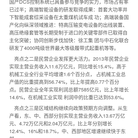
国产DCS控制系统已具备参与竞争的实力，市场占有率
已过半；高端智能设备的研发取得成果：首套大功率井
下智能成套综采设备在太重煤机试车成 功；高端装备国
产化向纵深领域推进：特高压输变电设备的出线装置、
高压绝缘套管等长期受制于进口的关键零部件已取得自
主化突破；协同创新步伐加快：徐工集 团与中石化联合
研发了4000吨级世界最大等级履带式起重机等等。
亮点之二是民营企业发挥更大活力。2013年民营企业
实现主营业务收入11.6万亿元，同比增长15.4%，高于
机械工业全行业平均增速1.6个百分点， 占机械工业总
产值的比重提高到56.74%，比上年提高0.77个百分
点。民营企业全年实现利润总额7585亿元，比上年增长
14.6%，在机械工业实现 利润中的比重已达到53.6%。
亮点之三是区域结构继续向政策预期方向调整。从生
产看，东、中、西部分别实现主营业务收入13.67万亿
元、4.72万亿元和2.04万亿元，比上年分别增长
12.4%、16%和18.7%，中、西部地区增速继续快于东