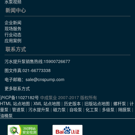
水泵视频
新闻中心
企业新闻
现场服务
行业动态
应用案例
联系方式
污水提升泵销售热线:
15900726677
图文传真:021-66773338
电子邮箱：sale@cnspump.com
更多联系方式
沪ICP备11027182号
中成泵业 2007-2017 版权所有
HTML 站点地图
|
XML 站点地图
|
历史版本
|
旧版站点地图
|
螺杆泵
|
计
量泵
|
管道泵
|
污水提升泵
|
磁力泵
|
自吸泵
|
化工泵
|
多级泵
|
隔膜泵
|
油桶泵