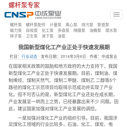
螺杆泵专家
Toggl
navig
螺杆泵
螺杆泵配件
计量泵
离心泵
排污泵
管道泵
磁力泵
自吸泵
化工泵
多级泵
隔膜泵
油桶泵
潜水泵
转子泵
卫生泵
液下泵
油泵
我国新型煤化工产业正处于快速发展期
栏目：
行业动态
· 发布日期：2014年3月6日 · 作者：中成泵业
在国家相关政策的鼓励和地方政府的大力支持下，我国
新型煤化工产业正处于快速发展期。目前，煤制油、煤
制烯烃、煤制天然气、煤制二甲醚、煤制乙 二醇等5个
路径的煤化工示范项目均取得示范成功并实现了产业
化。但不可否认的是，新型煤化工产业还处在成长期，
产业发展呈一哄而上之势，已经暴露出来不少 问题。因
此，建议国家加强对煤化工产业发展的调控。
一是加强对煤化工产业的组织引导。目前，我国涉
足煤化工领域的行业比较多，石油、化工、煤炭、电