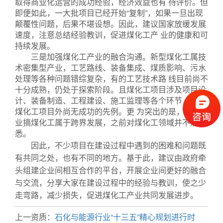
取得商业化运营的成功经验，经济效益也有 待评价。但
即便如此，一大批项目已经开始“复制”，如果一旦出现
颠覆性问题，后果不堪设想。因此，建议国家放缓发展
速度，注意总结经验教训，促进煤化工产 业的健康和可
持续发展。
三是加强煤化工产业的融合沟通。新型煤化工属技
术密集型产业，工艺路线、装备集成、煤质影响、污水
处理等各种问题错综复杂，有的工艺技术路 线目前尚不
十分成熟，仍处于探索阶段。且煤化工项目涉及项目设
计、装备制造、工程建设、施工监理等各个环节，不少
煤化工项目外尚无成功的先例。更 为突出的是，许多企
业搞煤化工属于跨界发展，之前对煤化工领域并不熟
悉。
因此，不少项目在建设过程中遇到的困难和问题既
有共同之处，也有不同的地方。基于此，建议由政府牵
头组建企业间相互合作的平台，开展企业间更好的融合
与交流，分享大家在建设过程中的经验与教训，使之少
走弯路，减少损失，促进煤化工产业共同发展进步。
上一资质：
石化与能源行业“十三五”精心规划进行时