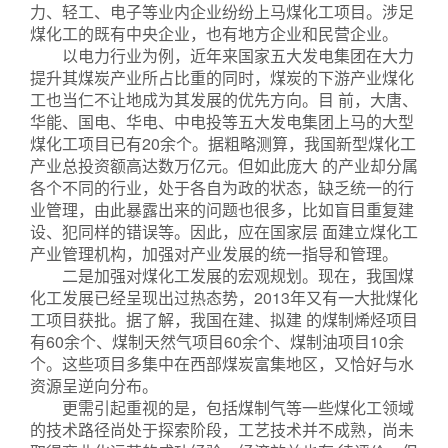
力、轻工、电子等业内企业纷纷上马煤化工项目。涉足
煤化工的既有中央企业，也有地方企业和民营企业。
以电力行业为例，近年来国家五大发电集团在大力
提升其煤炭产业所占比重的同时，煤炭的下游产业煤化
工也当仁不让地成为其发展的优先方向。目 前，大唐、
华能、国电、华电、中电投等五大发电集团上马的大型
煤化工项目已有20余个。据粗略测算，我国新型煤化工
产业总投资额高达数万亿元。但如此庞大 的产业却分属
各个不同的行业，处于各自为政的状态，缺乏统一的行
业管理，由此暴露出来的问题也很多，比如盲目重复建
设、犯同样的错误等。因此，应在国家层 面建立煤化工
产业管理机构，加强对产业发展的统一指导和管理。
二是加强对煤化工发展的宏观规划。现在，我国煤
化工发展已经呈现出过热态势，2013年又有一大批煤化
工项目获批。据了解，我国在建、拟建 的煤制烯烃项目
有60余个、煤制天然气项目60余个、煤制油项目10余
个。这些项目多集中在西部煤炭富集地区，又恰好与水
资源呈逆向分布。
更需引起重视的是，包括煤制气等一些煤化工领域
的技术路径尚处于探索阶段，工艺技术并不成熟，尚未