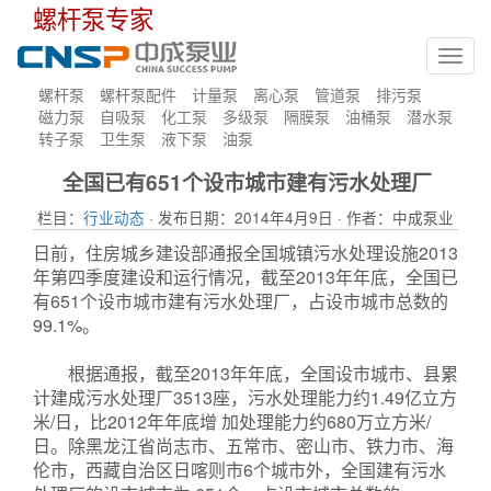
螺杆泵专家
Toggl
navig
螺杆泵
螺杆泵配件
计量泵
离心泵
管道泵
排污泵
磁力泵
自吸泵
化工泵
多级泵
隔膜泵
油桶泵
潜水泵
转子泵
卫生泵
液下泵
油泵
全国已有651个设市城市建有污水处理厂
栏目：
行业动态
· 发布日期：2014年4月9日 · 作者：中成泵业
日前，住房城乡建设部通报全国城镇污水处理设施2013
年第四季度建设和运行情况，截至2013年年底，全国已
有651个设市城市建有污水处理厂，占设市城市总数的
99.1%。
根据通报，截至2013年年底，全国设市城市、县累
计建成污水处理厂3513座，污水处理能力约1.49亿立方
米/日，比2012年年底增 加处理能力约680万立方米/
日。除黑龙江省尚志市、五常市、密山市、铁力市、海
伦市，西藏自治区日喀则市6个城市外，全国建有污水