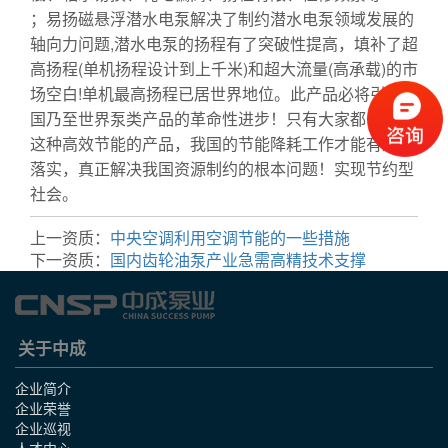
；易扬磁悬浮潜水电泵解决了制约潜水电泵领域发展的
轴向力问题,潜水电泵的扬程有了突破性提高，填补了超
高扬程(单机扬程设计到上千米)和超大流量(高承载)的市
场空白!单机最高扬程已居世界地位。此产品必将引领中
国乃至世界泵类产品的革命性进步！只有大家都去选用
这种高效节能的产品，我国的节能降耗工作才能有效的
落实，真正解决我国资源制约的根本问题！实现节约型
社会。
上一资质：
中央空调利用空调节能的一些措施
下一资质：
国内齿轮油泵产业急需高精技术支撑
关于中成
企业简介
企业荣誉
企业巡视