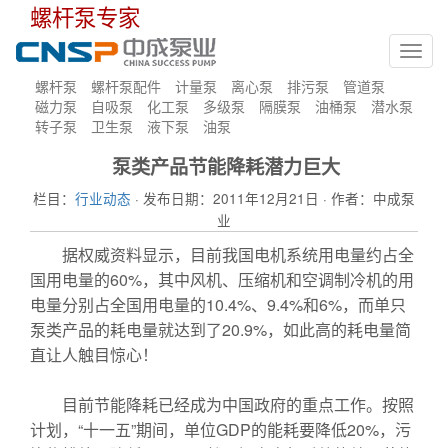
螺杆泵专家
Toggl
navig
螺杆泵
螺杆泵配件
计量泵
离心泵
排污泵
管道泵
磁力泵
自吸泵
化工泵
多级泵
隔膜泵
油桶泵
潜水泵
转子泵
卫生泵
液下泵
油泵
泵类产品节能降耗潜力巨大
栏目：
行业动态
· 发布日期：2011年12月21日 · 作者：中成泵
业
据权威资料显示，目前我国电机系统用电量约占全
国用电量的60%，其中风机、压缩机和空调制冷机的用
电量分别占全国用电量的10.4%、9.4%和6%，而单只
泵类产品的耗电量就达到了20.9%，如此高的耗电量简
直让人触目惊心！
目前节能降耗已经成为中国政府的重点工作。按照
计划，“十一五”期间，单位GDP的能耗要降低20%，污