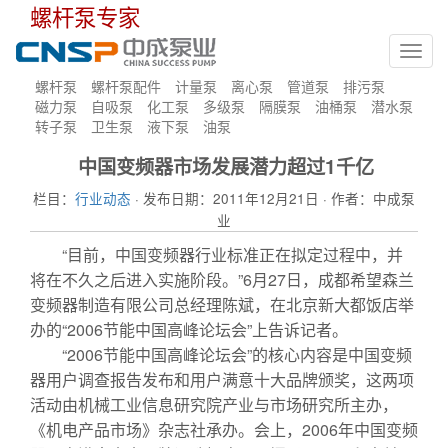
螺杆泵专家
Toggl
navig
螺杆泵
螺杆泵配件
计量泵
离心泵
管道泵
排污泵
磁力泵
自吸泵
化工泵
多级泵
隔膜泵
油桶泵
潜水泵
转子泵
卫生泵
液下泵
油泵
中国变频器市场发展潜力超过1千亿
栏目：
行业动态
· 发布日期：2011年12月21日 · 作者：中成泵
业
“目前，中国变频器行业标准正在拟定过程中，并
将在不久之后进入实施阶段。”6月27日，成都希望森兰
变频器制造有限公司总经理陈斌，在北京新大都饭店举
办的“2006节能中国高峰论坛会”上告诉记者。
“2006节能中国高峰论坛会”的核心内容是中国变频
器用户调查报告发布和用户满意十大品牌颁奖，这两项
活动由机械工业信息研究院产业与市场研究所主办，
《机电产品市场》杂志社承办。会上，2006年中国变频