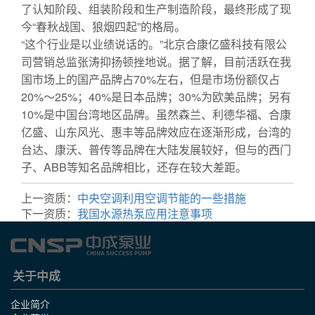
了认知阶段、组装阶段和生产制造阶段，最终形成了现
今“春秋战国、狼烟四起”的格局。
“这个行业是以业绩说话的。”北京合康亿盛科技有限公
司营销总监张涛抑扬顿挫地说。据了解，目前活跃在我
国市场上的国产品牌占70%左右，但是市场份额仅占
20%～25%；40%是日本品牌；30%为欧美品牌；另有
10%是中国台湾地区品牌。虽然森兰、利德华福、合康
亿盛、山东风光、惠丰等品牌效应在逐渐形成，台湾的
台达、康沃、普传等品牌在大陆发展较好，但与的西门
子、ABB等知名品牌相比，还存在较大差距。
上一资质：
中央空调利用空调节能的一些措施
下一资质：
我国水源热泵应用注意事项
关于中成
企业简介