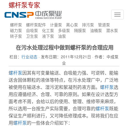
螺杆泵专家
Toggl
navig
螺杆泵
螺杆泵配件
计量泵
离心泵
排污泵
管道泵
磁力泵
自吸泵
化工泵
多级泵
隔膜泵
油桶泵
潜水泵
转子泵
卫生泵
液下泵
油泵
在污水处理过程中做到螺杆泵的合理应用
栏目：
行业动态
· 发布日期：2011年12月21日 · 作者：中成泵
业
螺杆泵
因其有可变量输送、自吸能力强、可逆转、能输
送含固体颗粒的液体等特点，在污水处理厂中，广泛地
被使用在输送水、湿污泥和絮凝剂药液方面。
螺杆泵
选
用应遵循经济、合理、可靠的原则。如果在设计选型方
面考虑不周，会给以后的使用、管理、维修带来麻烦，
所以选用一台按生产实际需要，合理可靠的
螺杆泵
既能
保证生产顺利进行，又可降低修理成本。现将我们在应
用
螺杆泵
的一些体会介绍如下：