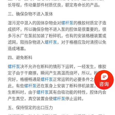
长导程，传动量部件材质优良，额定寿命长的产品。
三、确保杂物不进入泵体
湿污泥中混入的固体杂物会对
螺杆泵
的橡胶材质定子造
成损坏，所以确保杂物不进入泵的腔体是很重要的，很
多污水厂在泵前加装了粉碎机，也有的安装格栅装置或
滤网，阻挡杂物进入
螺杆泵
，对于格栅应及时清捞以免
造成堵塞。
四、避免断料
螺杆泵
决不允许在断料的情形下运转，一经发生，橡胶
定子由于干磨擦，瞬间产生高温而烧坏，所以，粉碎机
完好，格栅畅通是
螺杆泵
正常运转的必要条件之一，为
此，有些
螺杆泵
还在泵身上安装了断料停机装置，当发
生断料时，由于
螺杆泵
其有自吸功能的特性，腔体内会
产生真空，真空装置会使
螺杆泵
停止运转。
五、保持恒定的出口压力