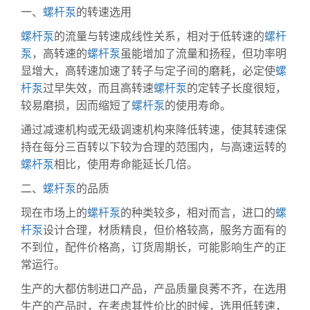
一、
螺杆泵
的转速选用
螺杆泵
的流量与转速成线性关系，相对于低转速的
螺杆
泵
，高转速的
螺杆泵
虽能增加了流量和扬程，但功率明
显增大，高转速加速了转子与定子间的磨耗，必定使
螺
杆泵
过早失效，而且高转速
螺杆泵
的定转子长度很短，
较易磨损，因而缩短了
螺杆泵
的使用寿命。
通过减速机构或无级调速机构来降低转速，使其转速保
持在每分三百转以下较为合理的范围内，与高速运转的
螺杆泵
相比，使用寿命能延长几倍。
二、
螺杆泵
的品质
现在市场上的
螺杆泵
的种类较多，相对而言，进口的
螺
杆泵
设计合理，材质精良，但价格较高，服务方面有的
不到位，配件价格高，订货周期长，可能影响生产的正
常运行。
生产的大都仿制进口产品，产品质量良莠不齐，在选用
生产的产品时，在考虑其性价比的时候，选用低转速，