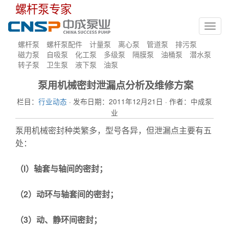
螺杆泵专家
Toggl
navig
螺杆泵
螺杆泵配件
计量泵
离心泵
管道泵
排污泵
磁力泵
自吸泵
化工泵
多级泵
隔膜泵
油桶泵
潜水泵
转子泵
卫生泵
液下泵
油泵
泵用机械密封泄漏点分析及维修方案
栏目：
行业动态
· 发布日期：2011年12月21日 · 作者：中成泵
业
泵用机械密封种类繁多，型号各异，但泄漏点主要有五
处：
（l）轴套与轴间的密封；
（2）动环与轴套间的密封；
（3）动、静环间密封；