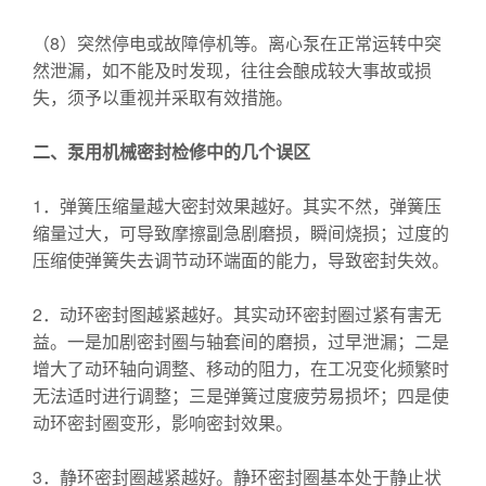
（8）突然停电或故障停机等。离心泵在正常运转中突
然泄漏，如不能及时发现，往往会酿成较大事故或损
失，须予以重视并采取有效措施。
二、泵用机械密封检修中的几个误区
1．弹簧压缩量越大密封效果越好。其实不然，弹簧压
缩量过大，可导致摩擦副急剧磨损，瞬间烧损；过度的
压缩使弹簧失去调节动环端面的能力，导致密封失效。
2．动环密封图越紧越好。其实动环密封圈过紧有害无
益。一是加剧密封圈与轴套间的磨损，过早泄漏；二是
增大了动环轴向调整、移动的阻力，在工况变化频繁时
无法适时进行调整；三是弹簧过度疲劳易损坏；四是使
动环密封圈变形，影响密封效果。
3．静环密封圈越紧越好。静环密封圈基本处于静止状