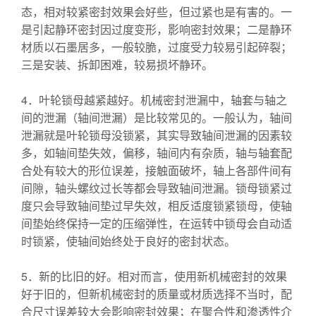
态，相对较紧密封效果会好些，但过紧也是有害的。一
是引起静环密封因过度变形，影响密封效果；二是静环
材质以石墨居多，一般较脆，过度受力较易引起碎裂；
三是安装、拆卸困难，较易损坏静环。
4．叶轮锁母越紧越好。机械密封泄漏中，轴套与轴之
间的泄漏（轴间泄漏）是比较常见的。一般认为，轴间
泄漏就是叶轮锁母没锁紧，其实导致轴间泄漏的因素较
多，如轴间垫失效，偏移，轴间内有杂质，轴与轴套配
合处有较大的形位误差，接触面破坏，轴上各部件间有
间隙，轴头螺纹过长等都会导致轴间泄漏。锁母锁紧过
度只会导致轴间垫过早失效，相反适度锁紧锁母，使轴
间垫始终保持一定的压缩弹性，在运转中锁母会自动适
时锁紧，使轴间始终处于良好的密封状态。
5．新的比旧的好。相对而言，使用新机械密封的效果
好于旧的，但新机械密封的质量或材质选择不当时，配
合尺寸误差较大会影响密封效果；在聚合性和渗透性介