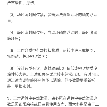
严重磨损、擦伤；
（3）动环密封圈过紧，弹簧无法调整动环的轴向浮动
量；
（4）静环密封圈过松，当动环轴向浮动时，静环脱离
静环座；
（5）工作介质中有颗粒状物质，运转中进人摩擦副，
探伤动、静环密封端面；
（6）设计选型有误，密封端面比压偏低或密封材质冷
缩性较大等。上述现象在试运转中经常出现，有时可以
通过适当调整静环座等予以消除，但多数需要重新拆
装，更换密封。
3．正常运转中突然泄漏。离心泵在运转中突然泄漏少
数是因正常磨损或已达到使用寿命，而大多数是由于工