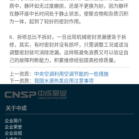
质中，静环如无过度磨损，还是不更换为好。因为静环
在静环座中长时间处于静止状态，使聚合物和杂质沉积
为一体，起到了较好的密封作用。
6．拆修总比不拆好。一旦出现机械密封泄漏便急于拆
修，其实，有时密封并没有损坏，只需调整工况或适当
调整密封就可消除泄漏。这样既避免浪费又可以验证自
己的故障判断能力，积累维修经验提高检修质量。
上一资质：
中央空调利用空调节能的一些措施
下一资质：
我国水源热泵应用注意事项
关于中成
企业简介
企业荣誉
企业巡视