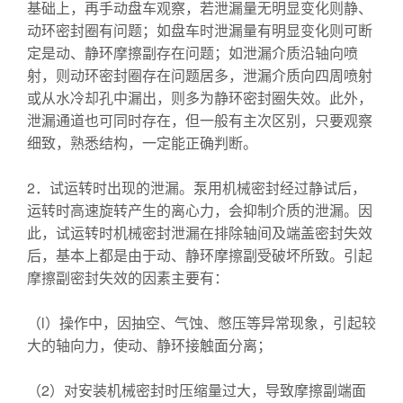
基础上，再手动盘车观察，若泄漏量无明显变化则静、
动环密封圈有问题；如盘车时泄漏量有明显变化则可断
定是动、静环摩擦副存在问题；如泄漏介质沿轴向喷
射，则动环密封圈存在问题居多，泄漏介质向四周喷射
或从水冷却孔中漏出，则多为静环密封圈失效。此外，
泄漏通道也可同时存在，但一般有主次区别，只要观察
细致，熟悉结构，一定能正确判断。
2．试运转时出现的泄漏。泵用机械密封经过静试后，
运转时高速旋转产生的离心力，会抑制介质的泄漏。因
此，试运转时机械密封泄漏在排除轴间及端盖密封失效
后，基本上都是由于动、静环摩擦副受破坏所致。引起
摩擦副密封失效的因素主要有：
（l）操作中，因抽空、气蚀、憋压等异常现象，引起较
大的轴向力，使动、静环接触面分离；
（2）对安装机械密封时压缩量过大，导致摩擦副端面