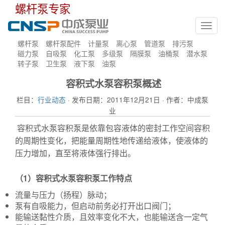
螺杆泵专家
Toggl
navig
螺杆泵
螺杆泵配件
计量泵
离心泵
管道泵
排污泵
磁力泵
自吸泵
化工泵
多级泵
隔膜泵
油桶泵
潜水泵
转子泵
卫生泵
液下泵
油泵
容积式水泵容积泵概述
栏目：
行业动态
· 发布日期：2011年12月21日 · 作者：中成泵
业
容积式水泵容积泵是依靠包容液体的密封工作空间容积
的周期性变化，把能量周期性地传递给液体，使液体的
压力增加，直至将液体强行排出。
（1）
容积式水泵
容积泵工作特点
流量与压力（扬程）脉动；
泵有自吸能力，但启动前务必打开出口阀门；
能输送黏性介质，且效率变化不大，也能输送含一定气