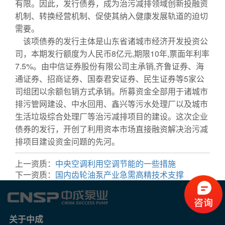
有限。因此，发行债券，成为治污减排领域创新投融资
机制、转换经营机制、促使其纳入健康发展轨道的迫切
需要。
该项债券的发行主体是山东省诸城市经济开发投资公
司，本期发行额度为人民币8亿元,期限10年,票面年利率
7.5%。由中信证券股份有限公司主承销,齐鲁证券、海
通证券、招商证券、国泰君安证券、民生证券等5家公
司组团以余额包销方式承销。所募资金全部用于诸城市
排污管网建设、中水回用、鑫兴等污水处理厂以及城市
生活垃圾综合处理厂等治污减排项目的建设。这次企业
债券的发行，开创了利用资本市场直接融资解决治污减
排项目建设资金问题的先河。
上一资质：
中央空调利用空调节能的一些措施
下一资质：
国内齿轮油泵产业急需高精技术支撑
关于中成