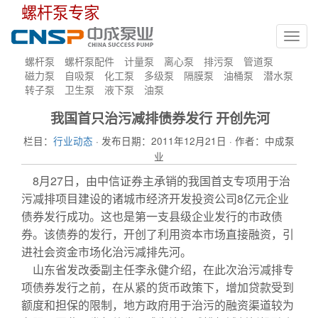
螺杆泵专家
Toggl
navig
螺杆泵
螺杆泵配件
计量泵
离心泵
排污泵
管道泵
磁力泵
自吸泵
化工泵
多级泵
隔膜泵
油桶泵
潜水泵
转子泵
卫生泵
液下泵
油泵
我国首只治污减排债券发行 开创先河
栏目：
行业动态
· 发布日期：2011年12月21日 · 作者：中成泵
业
8月27日，由中信证券主承销的我国首支专项用于治
污减排项目建设的诸城市经济开发投资公司8亿元企业
债券发行成功。这也是第一支县级企业发行的市政债
券。该债券的发行，开创了利用资本市场直接融资，引
进社会资金市场化治污减排先河。
山东省发改委副主任李永健介绍，在此次治污减排专
项债券发行之前，在从紧的货币政策下，增加贷款受到
额度和担保的限制，地方政府用于治污的融资渠道较为