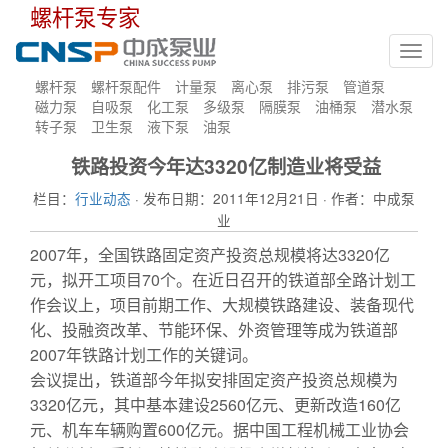
螺杆泵专家
Toggl
navig
螺杆泵
螺杆泵配件
计量泵
离心泵
排污泵
管道泵
磁力泵
自吸泵
化工泵
多级泵
隔膜泵
油桶泵
潜水泵
转子泵
卫生泵
液下泵
油泵
铁路投资今年达3320亿制造业将受益
栏目：
行业动态
· 发布日期：2011年12月21日 · 作者：中成泵
业
2007年，全国铁路固定资产投资总规模将达3320亿
元，拟开工项目70个。在近日召开的铁道部全路计划工
作会议上，项目前期工作、大规模铁路建设、装备现代
化、投融资改革、节能环保、外资管理等成为铁道部
2007年铁路计划工作的关键词。
会议提出，铁道部今年拟安排固定资产投资总规模为
3320亿元，其中基本建设2560亿元、更新改造160亿
元、机车车辆购置600亿元。据中国工程机械工业协会