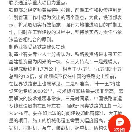
联系通道等重大项目为重点。
铁道部总经济师黄民特别强调，前期工作和投资控制是
计划管理工作中最为突出的两个重点，为此，铁道部表
示，将采取切实有效措施，强有力地推进项目的前期工
作，同时在工程建设的过程中，坚持落实各方责任与依
法监管相结合的原则。
制造业将受益铁路建设提速
制造业有关专业人士分析认为，铁路投资将是未来五年
基建投资最为闪光的一块，有三大特点：一是规模大，
将建成新线近1.7万公里，相当于“八五”、“九五”和“十五”
总和的1.3倍，如此规模不仅在中国的铁路史上空前，
在世界铁路史上也属罕见。二是标准高，“十一五”将建
设客运专线8000公里，技术标准和质量要求非常高，需
要解决的技术难题非常多。三是时间紧，中国铁路客运
专线建设周期在四年左右，而欧洲同类铁路的工期一般
为5～8年。要在如此短的时间建设如此高标准、大工程
量的项目，施工的机械化程度需要大幅度提高，对旋挖
钻机、挖掘机、泵车、装载机、起重机、盾构设备等的