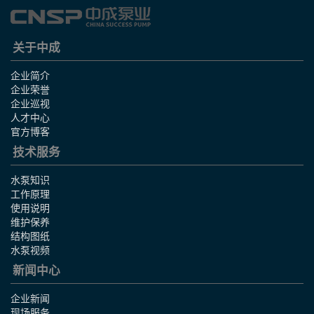
关于中成
企业简介
企业荣誉
企业巡视
人才中心
官方博客
技术服务
水泵知识
工作原理
使用说明
维护保养
结构图纸
水泵视频
新闻中心
企业新闻
现场服务