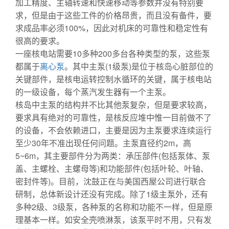
加工精度、主轴转速和快速移动等参数并没有特别要
求，但是由于这些工件的价格昂贵，而且没有备件，要
求成品率必须100%，因此对机床的可靠性和稳定性有
很高的要求。
一座核电站需要10多种200多台各种类型的泵，这些泵
都属于
离心泵
。其中主泵(1级泵)是位于核岛心脏部位的
关键部件，是核电运转控制水循环的关键，属于核电站
的一级设备，每个蒸汽发生器有一个主泵。
核岛中主泵的结构并不比其他泵复杂，但是要求较高，
要求具有绝对的可靠性，是核反应堆中惟一目前做不了
的设备，不会依赖进口，主要是因为主泵要求连续运行
至少30年不准出现任何问题。主泵直径约2m，高
5~6m，其主要部件分为两类：承压部件(包括泵体、泵
盖、主螺栓、主螺母等)和功能部件(包括叶轮、叶轴、
密封件等)。目前，沈鼓正在与美国西屋公司进行联合
研制，总体新设计还没有完成。除了1级主泵外，还有
多种2级、3级泵，各种泵的名称和功能不一样，但是原
理基本一样。如安全壳喷淋泵，该泵平时不用，只有发