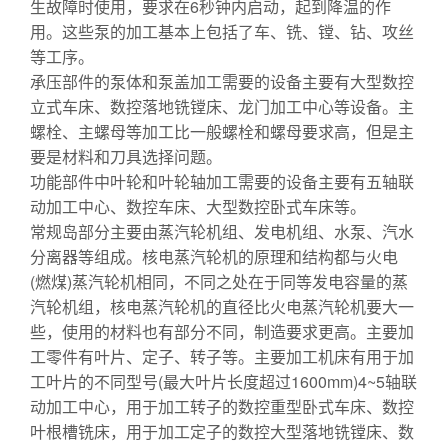
生故障时使用，要求在6秒钟内启动，起到降温的作
用。这些泵的加工基本上包括了车、铣、镗、钻、攻丝
等工序。
承压部件的泵体和泵盖加工需要的设备主要有大型数控
立式车床、数控落地铣镗床、龙门加工中心等设备。主
螺栓、主螺母等加工比一般螺栓和螺母要求高，但是主
要是材料和刀具选择问题。
功能部件中叶轮和叶轮轴加工需要的设备主要有五轴联
动加工中心、数控车床、大型数控卧式车床等。
常规岛部分主要由蒸汽轮机组、发电机组、水泵、汽水
分离器等组成。核电蒸汽轮机的原理和结构都与火电
(燃煤)蒸汽轮机相同，不同之处在于同等发电容量的蒸
汽轮机组，核电蒸汽轮机的直径比火电蒸汽轮机要大一
些，使用的材料也有部分不同，制造要求更高。主要加
工零件有叶片、定子、转子等。主要加工机床有用于加
工叶片的不同型号(最大叶片长度超过1600mm)4~5轴联
动加工中心，用于加工转子的数控重型卧式车床、数控
叶根槽铣床，用于加工定子的数控大型落地铣镗床、数