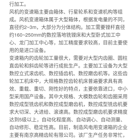
行加工。
风机的变速箱主要由箱体、行星轮系和变速机构等组
成。风机变速箱体属于大型箱体，根据发电量的不同，
直径约2~3m，大部分为分体结构。加工需要镗杆直径
约160~250mm的数控落地铣镗床和大型卧式加工中
心、龙门加工中心等，加工精度要求较高，目前主要使
用的是进口设备。
变速箱内的齿轮加工量很大，需要对大型内齿圈、圆柱
直齿轮和斜齿轮等进行成批生产。主要加工设备为大型
数控立式滚齿机、数控插齿机、数控磨齿机等。这些齿
轮加工机床中，大规格数控齿轮机床普遍要求具有高
效、重载、重切、刚性好的特点，主要依靠进口，中小
型采用国产设备。其中大规格、大模数齿轮和齿圈采用
数控成型铣齿机和数控成型磨齿机，数控成型铣齿机要
求大切深、大进给、滚速高。数控成型磨齿机要求精度
达到5级以上，自动化程度高、自动调心、自动测量、
自动修形、稳定性高。目前，制造风电用变速箱的企业
主要有南京高精齿轮有限公司。该厂生产任务非常忙，