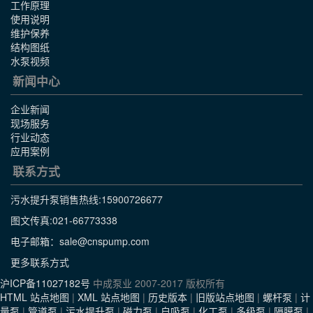
工作原理
使用说明
维护保养
结构图纸
水泵视频
新闻中心
企业新闻
现场服务
行业动态
应用案例
联系方式
污水提升泵销售热线:
15900726677
图文传真:021-66773338
电子邮箱：sale@cnspump.com
更多联系方式
沪ICP备11027182号
中成泵业 2007-2017 版权所有
HTML 站点地图
|
XML 站点地图
|
历史版本
|
旧版站点地图
|
螺杆泵
|
计
量泵
|
管道泵
|
污水提升泵
|
磁力泵
|
自吸泵
|
化工泵
|
多级泵
|
隔膜泵
|