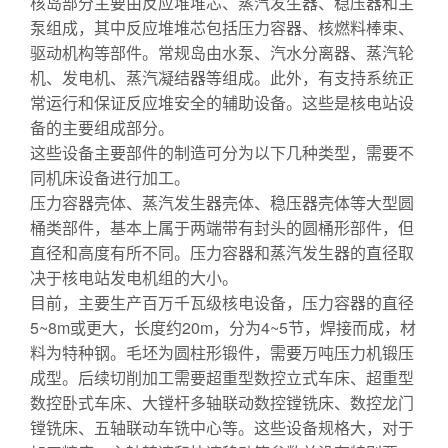
核岛部分主要由反应堆堆芯、蒸汽发生器、稳压器和主
泵组成，其中反应堆堆芯包括压力容器、核燃料棒束、
驱动机构等部件。常规岛由水泵、汽水分离器、蒸汽轮
机、发电机、蒸汽凝结器等组成。此外，有支持系统正
常运行和保证反应堆安全的辅助设备。这些是核电站设
备的主要组成部分。
这些设备主要部件的制造可分为以下几种类型，需要不
同机床设备进行加工。
压力容器壳体、蒸汽发生器壳体、稳压器壳体等大型圆
桶类部件，基本上属于两端带有封头的圆桶形部件，但
直径和高度有所不同。压力容器和蒸汽发生器的直径取
决于核电站发电机组的大小。
目前，主要生产百万千瓦级核电设备，压力容器的直径
5~8m或更大，长度约20m，分为4~5节，焊接而成，材
料为特种钢。毛坯为圆柱形锻件，需要万吨压力机锻压
成型。后续切削加工需要超重型数控立式车床、超重型
数控卧式车床、大镗杆多轴联动数控镗铣床、数控龙门
镗铣床、五轴联动车铣中心等。这些设备规格大，对于