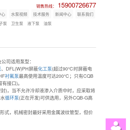
15900726677
销售热线：
中心
水泵视频
技术服务
新闻中心
联系我们
子泵
卫生泵
液下泵
油泵
及公司适用泵型：
泵
、DFL(W)PH屏蔽
化工泵
(超过90℃时屏蔽电
HF
衬氟泵
最高使用温度可达200℃；只有CQB
留有接口)。
密封)，当不允许冷却液渗入介质中时，应采取将
热水
循环泵
(正在开发)可供选用，另外CQB-G高
承形式，机械密封最好采用金属波纹管型，但价