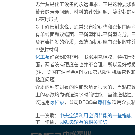
无泄漏是化工设备的永远追求，正是这种要求
蔽套的寿命问题、材料的孔蚀问题、静密封的
1.密封形式
对于静密封来说，通常只有密封垫和密封圈两
有单端面和双端面、平衡型和非平衡型之分，平
及有毒挥发的介质，双端面机封应向密封腔中注入
2.密封材料
化工泵
静密封的材料一般采用氟橡胶，特殊情
面，两者没有硬度差也并不合理，所以最好根
(注：美国石油学会API 610第八版对机械密
粘度问题
介质的粘度对泵的性能影响是很大的，当粘度
上的参数均为输送清水时的性能，当输送粘性介
议选用
螺杆泵
，公司DFGG单
螺杆泵
适用介质粘度
上一资质：
中央空调利用空调节能的一些措施
下一资质：
圆弧齿轮泵的相关知识