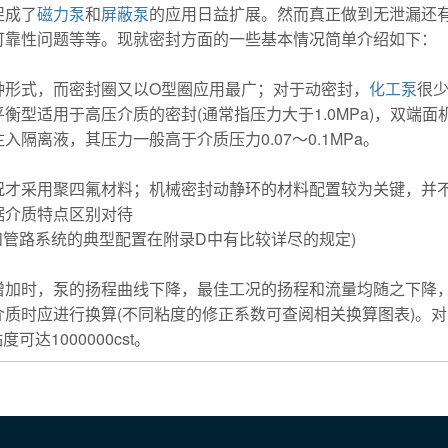
促成了
磁力泵
和
屏蔽泵
的应用日益扩展。然而真正做到无泄漏还
可靠性问题等等。现就密封方面的一些基本情况简单介绍如下：
种形式，而密封圈又以O型圈应用最广；对于动密封，
化工泵
很
衡型适用于高压介质的密封(通常指压力大于1.0MPa)，双端
隔离液，其压力一般高于介质压力0.07～0.1MPa。
况才采用聚四氟材料；机械密封动静环的材料配置较为关键，并
据介质特点区别对待
封和管路系统的典型配置在附录D中有比较详尽的规定)
增加时，泵的扬程曲线下降，最佳工况的扬程和流量均随之下降
质时应进行换算(不同粘度的修正系数可查阅相关换算图表)。
可达1000000cst。