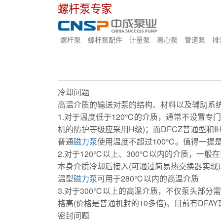
螺杆泵专家
螺杆泵
螺杆泵配件
计量泵
离心泵
管道泵
排
冷却问题
高温介质的输送对泵的结构、材料以及辅助系
1.对于温度低于120℃的介质，通常不设置专
机的防护等级应采用H级)；而DFCZ普通型和I
普通
磁力泵
使用温度不超过100℃。值得一提
2.对于120℃以上、300℃以内的介质，一
本身介质冷却后接入(可通过简易热交换器实现)
温型
磁力泵
可用于280℃以内的高温介质
3.对于300℃以上的高温介质，不仅泵头部
格高(价格是普通机封的10多倍)。目前有DFA
密封问题