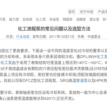
首页
关于中成
产品
污泵
磁力泵
自吸泵
化工泵
多级泵
隔膜泵
油桶泵
潜水泵
转
化工流程泵的常见问题以及选型方法
栏目：
行业动态
· 发布日期：2011年12月21日 · 作者：中成泵业
统提出了更高要求，下面谈一谈不同的温度变化对冷却的要求以
门的冷却系统，多采用本身介质来润滑和冷却。像DFL(W)H
化工
H
化工泵
由于采用了悬架结构可使温度上限达到140℃~160℃；I
是对于易结晶或含有颗粒的介质应配有密封面冲洗管路(设计时均
般在泵盖上须设有冷却腔，密封室也应接通冷却液(须配双端面机械
。目前公司有DFCZ型化工流程泵、GRG高温
管道泵
以及HPK
分需要冷却，悬架轴承室也应设有冷却系统，泵结构一般为中心支
Y离心油泵使用温度能够达到420℃(正在开发)。