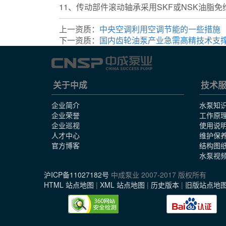
11、传动部件滚动轴承采用SKF或NSK油脂
上一资质：
中央空调利用空调节能的一些措施
下一资质：
国内齿轮油泵产业急需高精技术支
关于中成
技术
企业简介
水泵知
企业荣誉
工作原
企业巡视
使用说
人才中心
维护保
官方博客
结构图
水泵视
沪ICP备11027182号
中成泵业 2007-2017 版权所有
HTML 站点地图
|
XML 站点地图
|
历史版本
|
旧版站点地