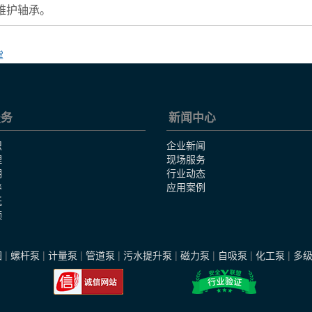
免维护轴承。
撑
服务
新闻中心
识
企业新闻
理
现场服务
明
行业动态
养
应用案例
纸
频
图
|
螺杆泵
|
计量泵
|
管道泵
|
污水提升泵
|
磁力泵
|
自吸泵
|
化工泵
|
多