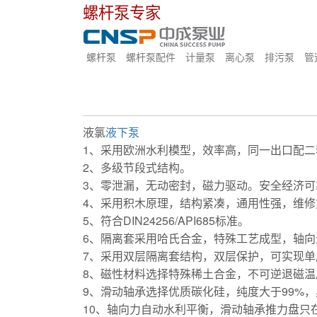
螺杆泵专家
螺杆泵
螺杆泵配件
计量泵
离心泵
排污泵
管
液氯
液下泵
1、采用欧洲水利模型，效率高，同一出口配二套
2、多级节段式结构。
3、零泄漏，无动密封，磁力驱动。安全经济可
4、采用积木原理，结构紧凑，通用性强，维修
5、符合DIN24256/API685标准。
6、隔离套采用哈氏合金，特殊工艺成型，轴
7、采用双层隔离套结构，双层保护，可实现
8、磁性材料选择特殊稀土合金，不可逆退磁温度
9、滑动轴承选择优质碳化硅，纯度大于99%
10、轴向力自动水利平衡，滑动轴承推力盘只