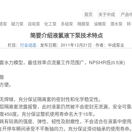
首页
关于中成
产品
道泵
磁力泵
自吸泵
化工泵
多级泵
隔膜泵
油桶泵
潜水泵
转
简要介绍液氯液下泵技术特点
栏目：
行业动态
· 发布日期：2011年12月21日 · 作者：中成泵业
水力模型，最佳效率点流量工作范围广，NPSHR低(0.5米)
靠
方便。
向无焊缝，充分保证隔离套的密封性和化学稳定性。
单层隔离套泄露报警，此时液氯仍然被不会密封无泄漏，安全可靠
450度。充分保证整机使用寿命名大于15年。
，具有较高的强度、弹性、韧性及耐磨性，不会适合在液氯中使用
在开停车瞬间承受不平衡轴向力，充分保证滑动轴承的使用寿命