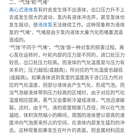
二、“气蚀”和“气堵”
离心式液体泵
有时会发生排不出液体，出口压力升不上
去或发生很大的波动，泵内有液体冲击声，甚至泵体也
发生振动，使
液体泵
无法继续工作。这种现象称为液体
泵的“气堵”，气堵是由于泵内液体大量汽化而堵塞流道
造成的。
“气蚀”不同于“气堵”，“气蚀”是一种对泵的损害过程。离
心泵在运转时，叶轮内部的压力是不同的，进口处压力
较低，出口处压力较高。而液体的气化温度是与压力有
关系的；压力越低(或越高)，所对应的气化温度也越低
(或越高)。如果液体进到泵里的温度高于进口压力所对
应的气化温度，则部分液体会产生气化，形成气泡。而
当气泡被液体带到压力较高的区域时，由于对应的气化
温度相应提高，蒸气又会重新冷凝成液体，气泡迅速破
裂。这时，由于气、液的密度相差几百倍，所以在气泡
凝结、体积突然缩小的瞬间，周围的液体便以很高的速
度冲向气泡原来所占的空间，在液体内部发生猛烈的冲
击。这种现象如果发生在叶片的表面，则金属材料因反