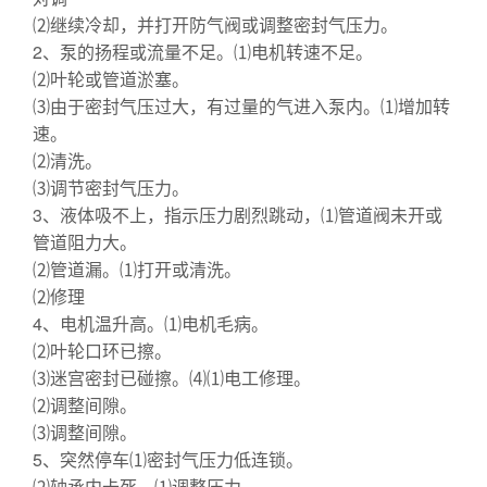
⑵继续冷却，并打开防气阀或调整密封气压力。
2、泵的扬程或流量不足。⑴电机转速不足。
⑵叶轮或管道淤塞。
⑶由于密封气压过大，有过量的气进入泵内。⑴增加转
速。
⑵清洗。
⑶调节密封气压力。
3、液体吸不上，指示压力剧烈跳动，⑴管道阀未开或
管道阻力大。
⑵管道漏。⑴打开或清洗。
⑵修理
4、电机温升高。⑴电机毛病。
⑵叶轮口环已擦。
⑶迷宫密封已碰擦。⑷⑴电工修理。
⑵调整间隙。
⑶调整间隙。
5、突然停车⑴密封气压力低连锁。
⑵轴承内卡死。⑴调整压力。