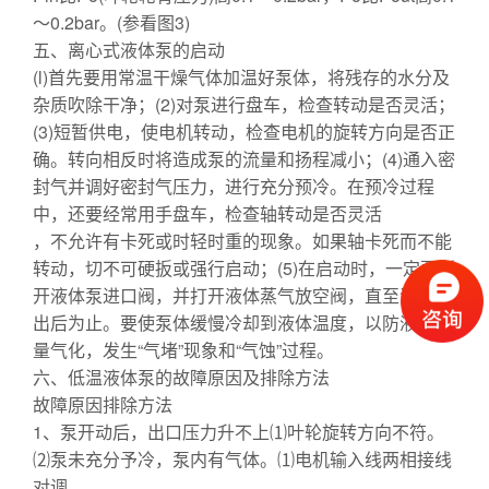
～0.2bar。(参看图3)
五、离心式液体泵的启动
(l)首先要用常温干燥气体加温好泵体，将残存的水分及
杂质吹除干净；(2)对泵进行盘车，检查转动是否灵活；
(3)短暂供电，使电机转动，检查电机的旋转方向是否正
确。转向相反时将造成泵的流量和扬程减小；(4)通入密
封气并调好密封气压力，进行充分预冷。在预冷过程
中，还要经常用手盘车，检查轴转动是否灵活
，不允许有卡死或时轻时重的现象。如果轴卡死而不能
转动，切不可硬扳或强行启动；(5)在启动时，一定要渐
开液体泵进口阀，并打开液体蒸气放空阀，直至液体排
出后为止。要使泵体缓慢冷却到液体温度，以防液体大
量气化，发生“气堵”现象和“气蚀”过程。
六、低温液体泵的故障原因及排除方法
故障原因排除方法
1、泵开动后，出口压力升不上⑴叶轮旋转方向不符。
⑵泵未充分予冷，泵内有气体。⑴电机输入线两相接线
对调