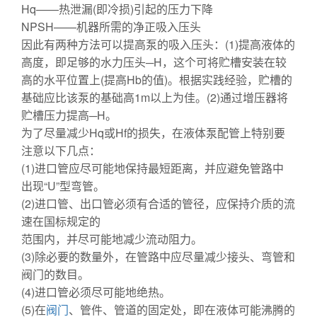
Hq——热泄漏(即冷损)引起的压力下降
NPSH——机器所需的净正吸入压头
因此有两种方法可以提高泵的吸入压头：(1)提高液体的
高度，即足够的水力压头─H，这个可将贮槽安装在较
高的水平位置上(提高Hb的值)。根据实践经验，贮槽的
基础应比该泵的基础高1m以上为佳。(2)通过增压器将
贮槽压力提高─H。
为了尽量减少Hq或Hf的损失，在液体泵配管上特别要
注意以下几点：
(1)进口管应尽可能地保持最短距离，并应避免管路中
出现“U”型弯管。
(2)进口管、出口管必须有合适的管径，应保持介质的流
速在国标规定的
范围内，并尽可能地减少流动阻力。
(3)除必要的数量外，在管路中应尽量减少接头、弯管和
阀门的数目。
(4)进口管必须尽可能地绝热。
(5)在
阀门
、管件、管道的固定处，即在液体可能沸腾的