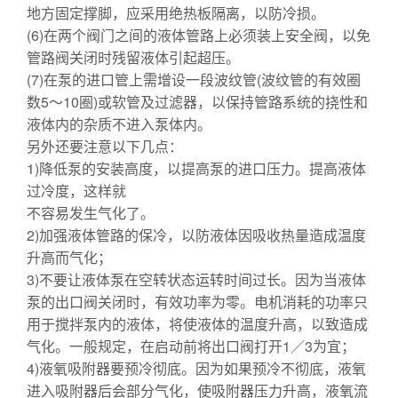
地方固定撑脚，应采用绝热板隔离，以防冷损。
(6)在两个阀门之间的液体管路上必须装上安全阀，以免
管路阀关闭时残留液体引起超压。
(7)在泵的进口管上需增设一段波纹管(波纹管的有效圈
数5～10圈)或软管及过滤器，以保持管路系统的挠性和
液体内的杂质不进入泵体内。
另外还要注意以下几点：
1)降低泵的安装高度，以提高泵的进口压力。提高液体
过冷度，这样就
不容易发生气化了。
2)加强液体管路的保冷，以防液体因吸收热量造成温度
升高而气化；
3)不要让液体泵在空转状态运转时间过长。因为当液体
泵的出口阀关闭时，有效功率为零。电机消耗的功率只
用于搅拌泵内的液体，将使液体的温度升高，以致造成
气化。一般规定，在启动前将出口阀打开1／3为宜；
4)液氧吸附器要预冷彻底。因为如果预冷不彻底，液氧
进入吸附器后会部分气化，使吸附器压力升高，液氧流