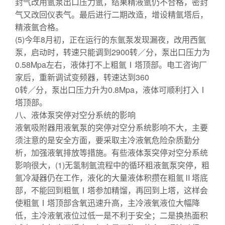
封气改用氩泵出口压力氩，结果精液氩仍不合格，密封
气又改回仪表气。最后进行二期改造，增设精氩塔后，
精液氩合格。
(5)今年8月初，正在运行的东氩泵发现漏夜，改用西氩
泵，启动时，转速只能调到2900转／分，泵出口压力为
0.58Mpa左右，液体打不上粗氩Ⅰ塔顶部。电工咨询厂
家后，重新调试变频器，转速达到360
0转／分，泵出口压力升为0.8Mpa，液体可顺利打入Ⅰ
塔顶部。
八、液体泵突停对空分系统的影响
液氧吸附器用液氧泵的突停对空分系统影响不大，主要
须注意的是安全方面，要采取主冷液氧危险杂质勤分
析，加强液氧排放等措施。有些液体泵突停对空分系统
影响很大，(1)无氢制氩流程中的循环粗液氩泵突停，粗
氩冷凝器仍在工作，液化的大量液体积攒在粗氩Ⅱ塔底
部，不能回到粗氩Ⅰ塔参加精馏，再回到上塔，这样会
使粗氩Ⅰ塔顶部含氧迅速升高，主冷液氧液位大幅降
低，主冷液氧液位过低一是不利于安全；二是换热面积