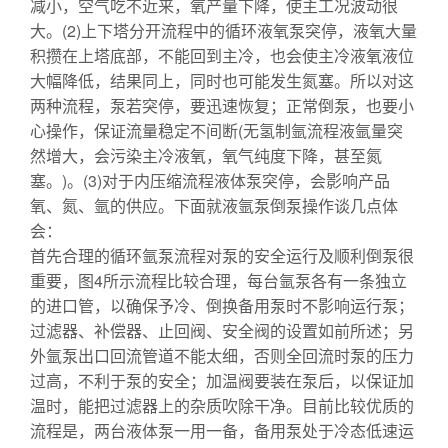
减小，空气吃不近来，氧产量下降，使主工况波动很
大。(2)上下塔分开流程中的循环液氧泵突停，液氧大量
积攒在上塔底部，不能回到主冷，也会使主冷液氧液位
大幅降低，结果同上，同时也可能发生氮塞。所以对这
两种流程，泵若突停，要迅速恢复；正常倒泵，也要小
心操作，保证流量稳定不间断(无氢制氩流程液氩量突
然增大，会污染主冷液氧，氧气纯度下降，甚至氮
塞。)。(3)对于内压缩流程液体泵突停，会影响产品
氧、氮、氩的供应。下面就液氩泵倒泵操作谈几点体
会：
首先合理的循环氩泵流程对泵的安全运行及顺利倒泵很
重要，图4所示流程比较合理，每台氩泵各有一条独立
的进口管，以确保予冷、倒换备用泵时不影响运行泵；
过滤器、补偿器、止回阀、安全阀的设置如前所述；另
外氩泵出口回流管道不能太细，否则全回流时泵的压力
过高，不利于泵的安全；加温阀要装在泵后，以保证加
温时，能把过滤器上的杂质吹除干净。目前比较优质的
流程是，两台液体泵一用一备，备用泵处于冷态低速运