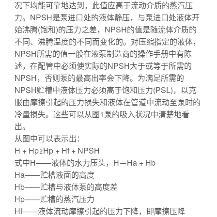
况下均能可靠地达到，此值应高于流动介质的蒸汽压
力。NPSH是泵进口处的液体静压，与泵进口处液体开
始沸腾(饱和)的压力之差，NPSH的值是随流体介质的
不同、沸腾温度的不同而变化的。对压缩指定的液体，
NPSH所需的值一般在液泵制造商的操作手册中有陈
述，在配管中必须使实际的NPSH大于或等于所需的
NPSH，否则泵的最高出率会下降。为满足所需的
NPSH贮槽中液体压力必须高于饱和压力(PSL)，以克
服由摩擦引起的压力损失和液体在管道中流动至泵时的
冷量损失。这些可以从图1泵的吸入状况中清楚地看
出。
从图中可以表示出：
H + Hp≥Hp + Hf + NPSH
式中H——液体的水力压头，H＝Ha + Hb
Ha——贮槽液面的高度
Hb——贮槽与液体泵的高度差
Hp——贮槽的蒸汽压力
Hf——液体流动摩擦引起的压力下降，即摩擦压降