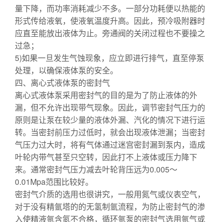
量下降，而功率消耗减少不多。一部分功耗便以热能的
形式传给液氧，使液氧温度升高。因此，预冷吸附器时
应直至能放出液体为止。旁通阀的关闭过程也不要操之
过急；
5)如果一旦发生气蚀现象，应立即进行排气，直至停泵
处理，以确保液体泵的安全。
四、离心式液体泵的密封气
离心式液体泵采用密封气的目的是为了防止液体的外
漏，但不允许出现带气现象。因此，调节密封气压力的
原则是让泵在较少量的液体外漏、汽化的情况下进行运
转。当密封前压力过低时，就会出现液体泄漏；当密封
气压力过大时，将有气体通过迷宫密封漏到泵内，造成
叶轮内带气甚至只空转，因此打不上液体或压力降下
来。通常密封气压力减去叶轮背压远为0.005～
0.01Mpa范围比较好。
密封气介质的选用也很讲究，一般用氮气或仪表空气，
对于没有精氩塔的的无氢制氩流程，为防止密封气的渗
入使精液氩含氮不合格，循环氩泵的密封气选用氩气或