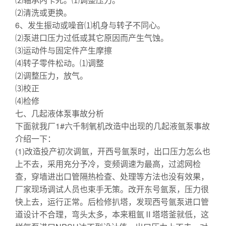
⑵清洗或更换。
6、发生振动或噪音⑴机身与转子不同心。
⑵泵进口压力过低或其它原因而产生气蚀。
⑶运动件与固定件产生摩擦
⑷转子零件松动。⑴调整
⑵调整压力，放气。
⑶校正
⑷检修
七、几起液体泵事故分析
下面就我厂1#六千制氧机改造中出现的几起液氩泵事故
介绍一下：
(1)改造投产初次调氩，开西号氩泵时，出口压力怎么也
上不去，采用充分予冷，变频调速为最高，过滤网检
查，穿墙进出口管隔热检查、处理等方法也没有效果，
厂家现场调试人员也束手无策。改开东号氩泵，压力很
快上去，运行正常。后检修扒塔，发现西号氩泵进口管
道设计不合理，弯头太多，本来粗氩Ⅱ塔塔釜就低，这