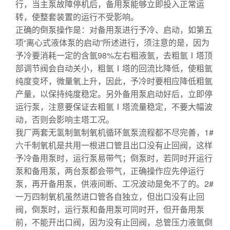
行，当主泵故障停机后，备用泵能够立即投入正常运
转，使整套装置的运行不受影响。
正确的倒泵操作是：对备用泵进行予冷、启动，如第五
项“离心式液体泵的启动”所述进行，须注意的是，因为
予冷要消耗一定的含氩98%左右粗液氩，去粗氩Ⅰ塔顶
部调节阀会自动关小，粗氩Ⅰ塔的回流比降低，使粗氩
纯度变坏，微量氧上升，因此，予冷时要相应降低粗氩
产量，以保持纯度稳定。另外备用泵启动好后，立即停
运行泵，注意要保证去粗氩Ⅰ塔流量稳定，不要大幅波
动，否则会影响主塔工况。
我厂两套无氢制氩制氧机循环氩泵流程都不尽完善，1#
六千制氧机是共用一根进口管且出口没有止回阀，这样
予冷备用泵时，运行泵易带气；倒泵时，若同时开运行
泵和备用泵，两台泵都会带气，正确操作应先停运行
泵，再开备用泵，供液间断、工况波动是免不了的。2#
一万四制氧机虽然进口管各自独立，但出口没有止回
阀，倒泵时，运行泵和备用泵可同时开，但开备用泵
前，不能开出口阀，因为没有止回阀，总管压力液氩倒