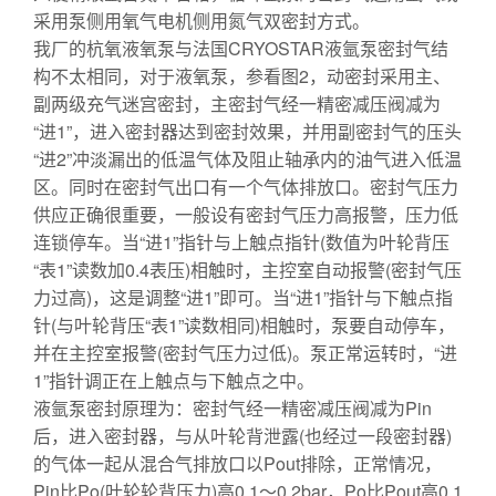
采用泵侧用氧气电机侧用氮气双密封方式。
我厂的杭氧液氧泵与法国CRYOSTAR液氩泵密封气结
构不太相同，对于液氧泵，参看图2，动密封采用主、
副两级充气迷宫密封，主密封气经一精密减压阀减为
“进1”，进入密封器达到密封效果，并用副密封气的压头
“进2”冲淡漏出的低温气体及阻止轴承内的油气进入低温
区。同时在密封气出口有一个气体排放口。密封气压力
供应正确很重要，一般设有密封气压力高报警，压力低
连锁停车。当“进1”指针与上触点指针(数值为叶轮背压
“表1”读数加0.4表压)相触时，主控室自动报警(密封气压
力过高)，这是调整“进1”即可。当“进1”指针与下触点指
针(与叶轮背压“表1”读数相同)相触时，泵要自动停车，
并在主控室报警(密封气压力过低)。泵正常运转时，“进
1”指针调正在上触点与下触点之中。
液氩泵密封原理为：密封气经一精密减压阀减为Pin
后，进入密封器，与从叶轮背泄露(也经过一段密封器)
的气体一起从混合气排放口以Pout排除，正常情况，
Pin比Po(叶轮轮背压力)高0.1～0.2bar，Po比Pout高0.1