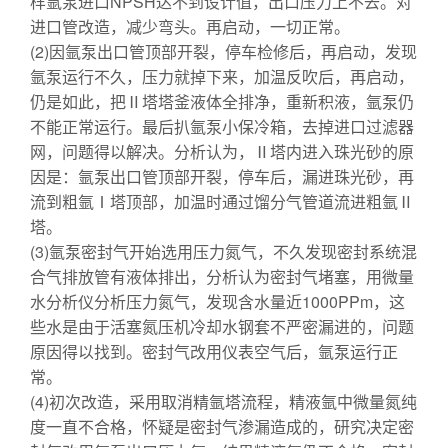
样氩泵进口NPSH达不到设计值，出口压力上不去。对
进口管改造，减少弯头。再启动，一切正常。
(2)因氩泵出口管顶部开裂，停车检修后，再启动，发现
氩泵运行不久，压力就掉下来，加温反吹后，再启动，
仍是如此，把Ⅱ塔塔釜液体全排净，重新积液，氩泵仍
不能正常运行。最后扒氩泵小保冷箱，去掉进口过滤器
网，问题得以解决。分析认为，Ⅱ塔内进入珠光砂的原
因是：氩泵出口管顶部开裂，停车后，漏进珠光砂，再
流到粗氩Ⅰ塔顶部，加温时通过馏分气管道流进粗氩Ⅱ
塔。
(3)氩泵密封气开始选用压力氮气，不久发现密封系统混
合气排放管有液体排出，分析认为密封气堵塞，用微量
水分析仪分析压力氮气，发现含水量近1000PPm，这
些水是由于活塞氮压机冷却水钢套不严密漏进的，问题
原因得以找到。密封气改用仪表空气后，氩泵运行正
常。
(4)初次改造，采用取消精氩塔流程，精液氩中微量氮纯
度一直不合格，怀疑是密封气渗漏造成的，研究决定密