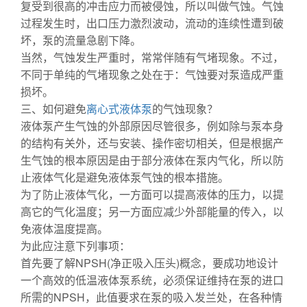
复受到很高的冲击应力而被侵蚀，所以叫做气蚀。气蚀
过程发生时，出口压力激烈波动，流动的连续性遭到破
坏，泵的流量急剧下降。
当然，气蚀发生严重时，常常伴随有气堵现象。不过，
不同于单纯的气堵现象之处在于：气蚀要对泵造成严重
损坏。
三、如何避免
离心式液体泵
的气蚀现象？
液体泵产生气蚀的外部原因尽管很多，例如除与泵本身
的结构有关外，还与安装、操作密切相关，但是根据产
生气蚀的根本原因是由于部分液体在泵内气化，所以防
止液体气化是避免液体泵气蚀的根本措施。
为了防止液体气化，一方面可以提高液体的压力，以提
高它的气化温度；另一方面应减少外部能量的传入，以
免液体温度提高。
为此应注意下列事项：
首先要了解NPSH(净正吸入压头)概念，要成功地设计
一个高效的低温液体泵系统，必须保证维持在泵的进口
所需的NPSH，此值要求在泵的吸入发兰处，在各种情