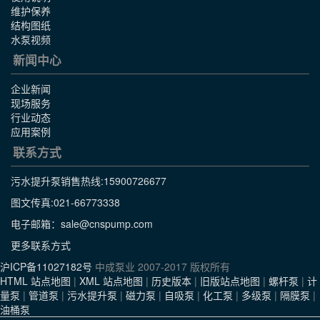
维护保养
结构图纸
水泵视频
新闻中心
企业新闻
现场服务
行业动态
应用案例
联系方式
污水提升泵销售热线:
15900726677
图文传真:021-66773338
电子邮箱：sale@cnspump.com
更多联系方式
沪ICP备11027182号
中成泵业 2007-2017 版权所有
HTML 站点地图
|
XML 站点地图
|
历史版本
|
旧版站点地图
|
螺杆泵
|
计
量泵
|
管道泵
|
污水提升泵
|
磁力泵
|
自吸泵
|
化工泵
|
多级泵
|
隔膜泵
|
油桶泵