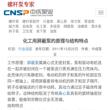
螺杆泵专家
Toggl
navig
螺杆泵
螺杆泵配件
计量泵
离心泵
排污泵
管道泵
磁力泵
自吸泵
化工泵
多级泵
隔膜泵
油桶泵
潜水泵
转子泵
卫生泵
液下泵
油泵
化工用屏蔽泵的原理与结构特点
栏目：
行业动态
· 发布日期：2011年12月22日 · 作者：中成泵
业
工作原理：
屏蔽泵
属离心式无密封泵，泵和驱动电机连
在一起并被封闭在一个被泵送介质充满在压力壳体内，
此壳体内只有静密封。电动机的转子和泵的叶轮固定在
同一根轴上，得用屏蔽套将电动机的转子和定子隔开，
转子在被输送的介质中动转，其动力通过定子磁场传递
给转子。这种结构取消了传统
离心泵
具有的旋转轴密封
装置，能做到宗教仪式全无泄漏。
结构特点