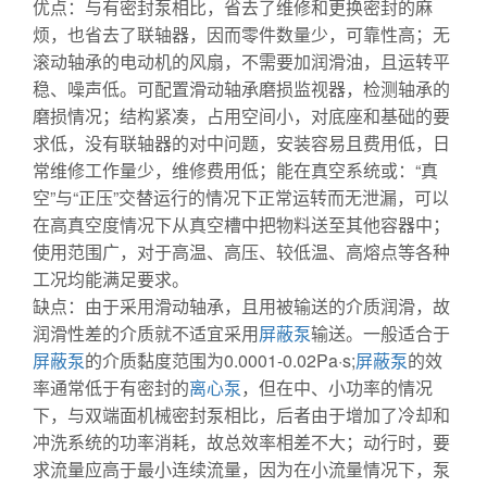
优点：与有密封泵相比，省去了维修和更换密封的麻
烦，也省去了联轴器，因而零件数量少，可靠性高；无
滚动轴承的电动机的风扇，不需要加润滑油，且运转平
稳、噪声低。可配置滑动轴承磨损监视器，检测轴承的
磨损情况；结构紧凑，占用空间小，对底座和基础的要
求低，没有联轴器的对中问题，安装容易且费用低，日
常维修工作量少，维修费用低；能在真空系统或：“真
空”与“正压”交替运行的情况下正常运转而无泄漏，可以
在高真空度情况下从真空槽中把物料送至其他容器中；
使用范围广，对于高温、高压、较低温、高熔点等各种
工况均能满足要求。
缺点：由于采用滑动轴承，且用被输送的介质润滑，故
润滑性差的介质就不适宜采用
屏蔽泵
输送。一般适合于
屏蔽泵
的介质黏度范围为0.0001-0.02Pa·s;
屏蔽泵
的效
率通常低于有密封的
离心泵
，但在中、小功率的情况
下，与双端面机械密封泵相比，后者由于增加了冷却和
冲洗系统的功率消耗，故总效率相差不大；动行时，要
求流量应高于最小连续流量，因为在小流量情况下，泵