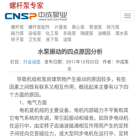
螺杆泵专家
Toggl
navig
螺杆泵
螺杆泵配件
计量泵
离心泵
管道泵
排污泵
磁力泵
自吸泵
化工泵
多级泵
隔膜泵
油桶泵
潜水泵
转子泵
卫生泵
液下泵
油泵
水泵振动的四点原因分析
栏目：
行业动态
· 发布日期：2011年12月22日 · 作者：中成泵
业
导致机组和泵房建筑物产生振动的原因较多，有些
因素之间既有联系又相互作用，概括起来主要有以下四
个方面的原因。
1、电气方面
电机是机组的主要设备，电机内部磁力不平衡和其
它电气系统的失调，常引起振动和噪音。如异步电动机
在运行中，由定转子齿谐波磁通相互作用而产生的定转
子间径向交变磁拉力，或大型同步电机在运行中，定转