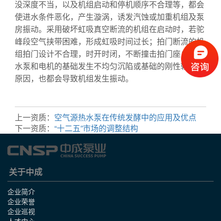
没深度不当，以及机组启动和停机顺序不合理等，都会
使进水条件恶化，产生漩涡，诱发汽蚀或加重机组及泵
房振动。采用破坏虹吸真空断流的机组在启动时，若驼
峰段空气挟带困难，形成虹吸时间过长；拍门断流的机
组拍门设计不合理，时开时闭，不断撞击拍门座；支撑
水泵和电机的基础发生不均匀沉陷或基础的刚性较差等
原因，也都会导致机组发生振动。
高压试压泵
PVC泵
防泄漏纸浆泵
蒸汽喷射泵
上一资质：
空气源热水泵在传统发酵中的应用及优点
下一资质：
“十二五”市场的调整结构
关于中成
企业简介
企业荣誉
企业巡视