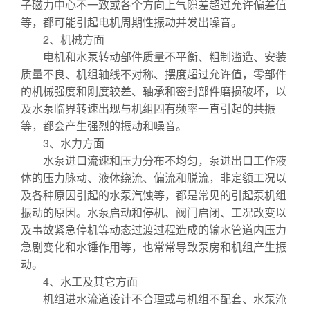
子磁力中心不一致或各个方向上气隙差超过允许偏差值
等，都可能引起电机周期性振动并发出噪音。
2、机械方面
电机和水泵转动部件质量不平衡、粗制滥造、安装
质量不良、机组轴线不对称、摆度超过允许值，零部件
的机械强度和刚度较差、轴承和密封部件磨损破坏，以
及水泵临界转速出现与机组固有频率一直引起的共振
等，都会产生强烈的振动和噪音。
3、水力方面
水泵进口流速和压力分布不均匀，泵进出口工作液
体的压力脉动、液体绕流、偏流和脱流，非定额工况以
及各种原因引起的水泵汽蚀等，都是常见的引起泵机组
振动的原因。水泵启动和停机、阀门启闭、工况改变以
及事故紧急停机等动态过渡过程造成的输水管道内压力
急剧变化和水锤作用等，也常常导致泵房和机组产生振
动。
4、水工及其它方面
机组进水流道设计不合理或与机组不配套、水泵淹