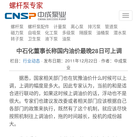
螺杆泵专家
Toggl
navig
螺杆泵
螺杆泵配件
计量泵
离心泵
排污泵
管道泵
磁力泵
自吸泵
化工泵
多级泵
隔膜泵
油桶泵
潜水泵
转子泵
卫生泵
液下泵
油泵
中石化董事长称国内油价最晚28日可上调
栏目：
行业动态
· 发布日期：2011年12月22日 · 作者：中成泵
业
据悉，国家相关部门也在犹豫油价什么时候可以上
调，上调的幅度是多大。因此专家认为，当前的和是适
合进行联动的，如果这时候上调油价的话，浮动也不是
很大。专家们也建议发改委或者相关部门应该根据自己
各部门的政策来执行，既然有了这个机制，就应该尽快
按照机制往上调油价，拖的时间越长，投机的成份越
大。