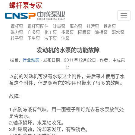
螺杆泵专家
Toggl
navig
螺杆泵
螺杆泵配件
计量泵
离心泵
排污泵
管道泵
磁力泵
自吸泵
化工泵
多级泵
隔膜泵
油桶泵
潜水泵
转子泵
卫生泵
液下泵
油泵
发动机的水泵的功能故障
栏目：
行业动态
· 发布日期：2011年12月22日 · 作者：中成泵
业
以前的发动机可没有水泵这个附件，是后来才使用了水
泵这个附件，但是随着它的使用也带来了很多的故障。
故障：
1.热防冻液有气味，用一面镜子和灯光去看水泵放气处
是否漏水。
2.轴承损坏，水泵轴咬死。
3.叶轮腐蚀，冷却液发红，有铁锈色。