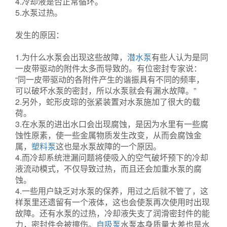
4.冷却液是否正常循环。
5.水泵过热。
发生的原因：
1.为什么水泵会出现这些故障，
潜水泵
有些人认为是同
一皮带驱动的附件太多而导致的。有位密封专家说：
“同一皮带驱动的各附件产生的谐振具有不同的频率，
可以破坏水泵的密封，所以水泵就会有漏水故障。”
2.另外，蛇形皮琮的张紧装置对水泵施加了很大的载
荷。
3.在水泵的进出水口会出现腐蚀，是因为水里有一些腐
蚀性原素，使一些金属物质发生改变，从而会腐蚀金
属，
塑料泵
这也是水泵故障的一个原因。
4.而冷却系统泄漏问题将使吸入的空气破坏预下的冷却
液流动模式，不仅导致过热，而且还会加重水泵的腐
蚀。
4.一些用户缺乏对水泵的保养，用过之后就不管了，这
样泵里还遗留有一个液体，这也会使泵再次使用时出现
故障。还有水泵的过热，冷却液失支了润滑密封件的能
力，密封件会被擦伤。
自吸泵
水泵本身质量太差也是水