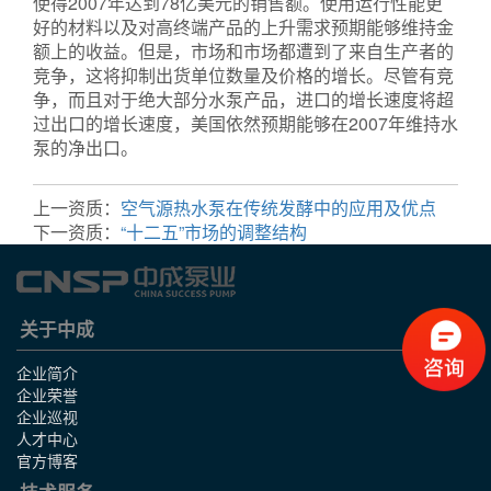
使得2007年达到78亿美元的销售额。使用运行性能更
好的材料以及对高终端产品的上升需求预期能够维持金
额上的收益。但是，市场和市场都遭到了来自生产者的
竞争，这将抑制出货单位数量及价格的增长。尽管有竞
争，而且对于绝大部分水泵产品，进口的增长速度将超
过出口的增长速度，美国依然预期能够在2007年维持水
泵的净出口。
动物解剖台
?
玻璃钢泵
?
氟塑料泵
?
真空泵
上一资质：
空气源热水泵在传统发酵中的应用及优点
下一资质：
“十二五”市场的调整结构
关于中成
企业简介
企业荣誉
企业巡视
人才中心
官方博客