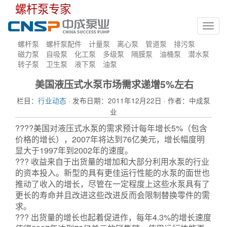
螺杆泵专家
Toggl
navig
螺杆泵
螺杆泵配件
计量泵
离心泵
管道泵
排污泵
磁力泵
自吸泵
化工泵
多级泵
隔膜泵
油桶泵
潜水泵
转子泵
卫生泵
液下泵
油泵
美国液压式水泵市场需求递增5%左右
栏目：
行业动态
· 发布日期：2011年12月22日 · 作者：中成泵
业
????美国对液压式水泵的需求预计每年增长5%（包含
价格的增长），2007年将达到76亿美元，增长幅度明
显大于1997年到2002年的速度。
??? 收益来自于出货量的增加和大部分利用水泵的行业
的资本投入。新型的具有更佳运行性能的水泵的面世也
推动了收入的增长，尽管在一定程度上这些水泵具有了
更长的寿命并且改进这些改进反而会限制替换零件的需
求。
??? 出货量的增长也起着促进作，每年4.3%的增长速度