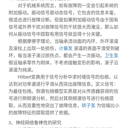
对于机械系统而言，如有故障则一定会引起系统的
附加振动。振动信号是动态信号，它包含的信息丰富，
很适合进行故障诊断。但是如果附加振动信号由于固有
信号或外界干扰对故障信号的干扰很大而淹没，那么如
何从振动信号中提取有用信号就显得十分关键。
根据摩擦学理论，当轴承流动面的内环、外环滚道
及滚柱上出现一处损伤，
计量泵
滚道的表面平滑受到破
坏，每当滚子滚过损伤点，都会产生一次振动。
卫生泵
假设轴承零件为刚体，不考虑接触变形的影响，滚子沿
滚道为纯滚。
Hilbert变换用于信号分析中求时域信号的包络，以
达到对功率谱进行平滑从而突出故障信息。定义信号：
为最佳包络。倒谱包络模型实质是对从传感器获得的信
号进行倒频谱分析，然后对其倒频谱信号进行包络提
取，从而双重性地突出了故障信息，
转子泵
为信噪比小
的故障特征的提取提供了依据。
3、神经网络鲁棒性的研究