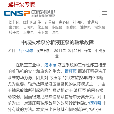
螺杆泵专家
Toggl
navig
螺杆泵
螺杆泵配件
计量泵
离心泵
排污泵
管道泵
磁力泵
自吸泵
化工泵
多级泵
隔膜泵
油桶泵
潜水泵
转子泵
卫生泵
液下泵
油泵
中成技术泵分析液压泵的轴承故障
栏目：
行业动态
· 发布日期：2011年12月22日 · 作者：中成泵
业
在航空工业中，
潜水泵
液压系统的工作性能直接影
响着飞机的安全和旅客的生命，
螺杆泵
而液压泵是液压
系统的动力源，因此对 液压泵 的状态监控与故障诊断
尤为重要。轴承故障是液压泵常见的故障模式之一，由
于轴承故障所引起的附加振动相对于 液压泵 的固有振
动较弱，因而很难把故障信息从信号中分离开来。到目
前为止，对液压泵轴承故障的故障诊断尚缺少
塑料泵
十
分有效的方法。本文提出在频域和倒频域进行特征提