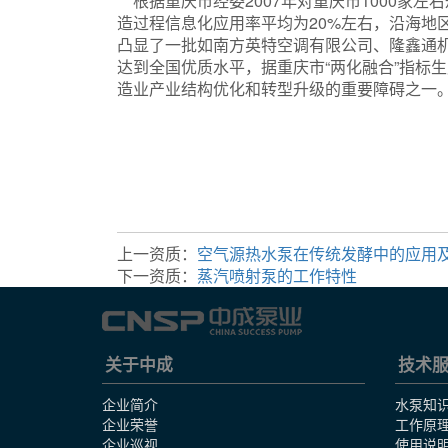
根据重庆市经委2007年对重庆市1000家左
造过程信息化应用率平均为20%左右，沿海地
凸显了一批如南方英特空调有限公司、隆鑫通
达到全国优质水平，据重庆市“两化融合”指标
造业产业结构优化和转型升级的重要障碍之一
磁力泵
排污泵
化工泵
螺杆泵
多级泵
上一资质：
空气源热水泵在传统发酵中的应用
下一资质：
蒸汽喷射泵的工作特性
关于中成
技术
企业简介
水泵知
企业荣誉
工作原
企业巡视
使用说