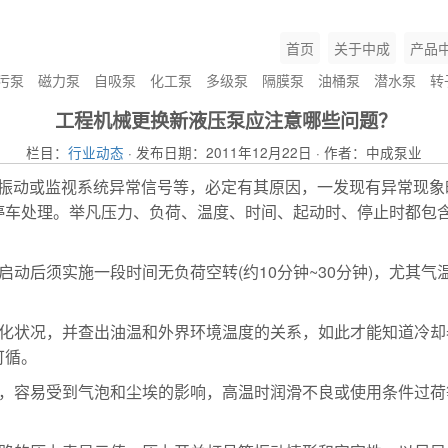
首页
关于中成
产品
污泵
磁力泵
自吸泵
化工泵
多级泵
隔膜泵
油桶泵
潜水泵
转
工程机械更换新液压泵应注意哪些问题？
栏目：
行业动态
· 发布日期：2011年12月22日 · 作者：中成泵业
音、振动或监视系统异常信号等，必定有其原因，一发现有异常现
停车处理。举凡压力、负荷、温度、时间、起动时、停止时都包
启动后须实施一段时间无负荷空转(约10分钟~30分钟)，尤其
变化状况，并查出油温和外界环境温度的关系，如此才能知道冷
可循。
少，容易受到气泡和尘埃的影响，高温时润滑不良或使用条件过