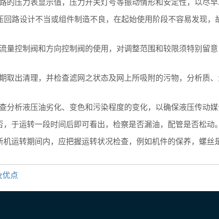
回路的压力表显示值，压力开关灯号等振动情形和安定性，以尽早
液压回路设计不当或组件制造不良，在起始使用阶段不容易发现
、流量控制阀和方向控制阀的使用，对调整范围和较限须特别留
定期取出清理，并检查滤网之状态及网上所吸附的污物，分析质
检查分析液压油劣化、变色和污染程度的变化，以确保液压传动媒
否，于运转一段时间后即可看出，检察是否漏油，配管是否松动
在新机运转期间内，应把握运转状况检查，例如机件的保养，螺丝
及优点