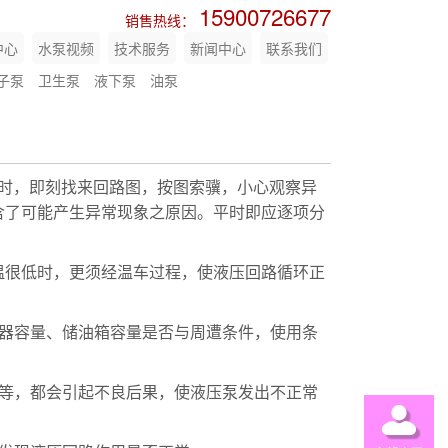
15900726677
销售热线：
中心
水泵视频
技术服务
新闻中心
联系我们
子泵
卫生泵
液下泵
油泵
象时，即刻找来回路图，按图索骥，小心观察异
含了可能产生异常现象之原因。平时即应逐项分
气温很低时，更须经温车过程，使液压回路循环正
却器容量、储油箱容量是否与周遭条件，使用条
荷等，都会引起不良后果，使液压泵发出不正常