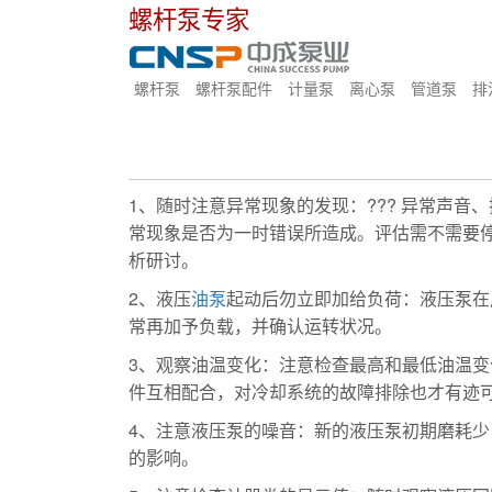
螺杆泵专家
螺杆泵
螺杆泵配件
计量泵
离心泵
管道泵
排
1、随时注意异常现象的发现：??? 异常声
常现象是否为一时错误所造成。评估需不需要
析研讨。
2、液压
油泵
起动后勿立即加给负荷：液压泵在
常再加予负载，并确认运转状况。
3、观察油温变化：注意检查最高和最低油温
件互相配合，对冷却系统的故障排除也才有迹
4、注意液压泵的噪音：新的液压泵初期磨耗
的影响。