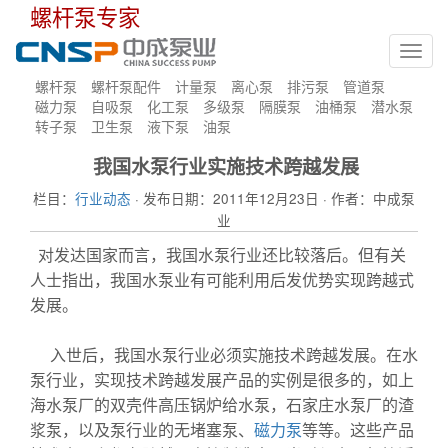
螺杆泵专家
Toggl
navig
螺杆泵
螺杆泵配件
计量泵
离心泵
排污泵
管道泵
磁力泵
自吸泵
化工泵
多级泵
隔膜泵
油桶泵
潜水泵
转子泵
卫生泵
液下泵
油泵
我国水泵行业实施技术跨越发展
栏目：
行业动态
· 发布日期：2011年12月23日 · 作者：中成泵
业
对发达国家而言，我国水泵行业还比较落后。但有关
人士指出，我国水泵业有可能利用后发优势实现跨越式
发展。
多级泵
入世后，我国水泵行业必须实施技术跨越发展。在水
泵行业，实现技术跨越发展产品的实例是很多的，如上
海水泵厂的双壳件高压锅炉给水泵，石家庄水泵厂的渣
浆泵，以及泵行业的无堵塞泵、
磁力泵
等等。这些产品