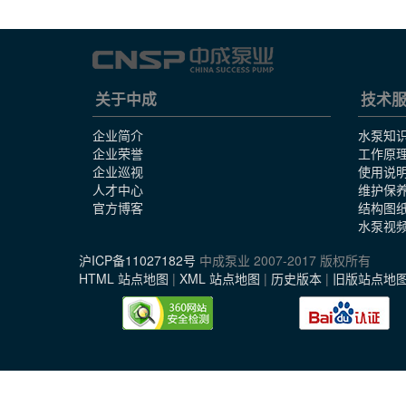
关于中成
技术
企业简介
水泵知
企业荣誉
工作原
企业巡视
使用说
人才中心
维护保
官方博客
结构图
水泵视
沪ICP备11027182号
中成泵业 2007-2017 版权所有
HTML 站点地图
|
XML 站点地图
|
历史版本
|
旧版站点地