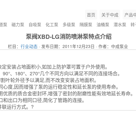
首页
关于中成
产品
道泵
磁力泵
自吸泵
化工泵
多级泵
隔膜泵
油桶泵
潜水泵
转
泵阀XBD-LG消防喷淋泵特点介绍
栏目：
行业动态
· 发布日期：2011年12月23日 · 作者：中成泵业
定安装占地面积小,如加上防护罩可置于户外使用。
管道泵
0°、180°、270°几个不同方向以满足不同的连接场合。
割叶轮外径予以满足,而不改变安装占地面积。
同心度,因而增强了泵的运行稳定性和延长泵的使用寿命。
磁力泵
用优质的质合金密封环,增强了密封的耐磨性能有效地延长寿命。
口和出口为相同口径,简化了管路的连接。
并联运行方式。?
排污泵