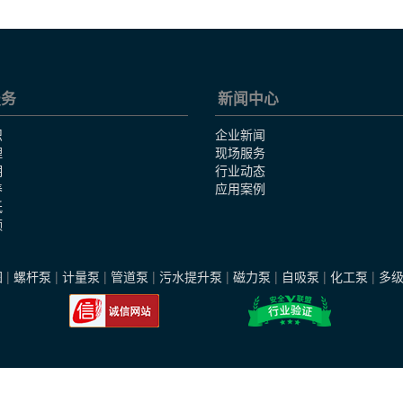
服务
新闻中心
识
企业新闻
理
现场服务
明
行业动态
养
应用案例
纸
频
图
|
螺杆泵
|
计量泵
|
管道泵
|
污水提升泵
|
磁力泵
|
自吸泵
|
化工泵
|
多