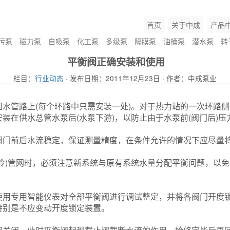
首页
关于中成
产品
污泵
磁力泵
自吸泵
化工泵
多级泵
隔膜泵
油桶泵
潜水泵
转
平衡阀正确安装和使用
栏目：
行业动态
· 发布日期：2011年12月23日 · 作者：中成泵业
管路上(每个环路中只需安装一处)。对于热力站的一次环路侧
装在供水总管水泵后(水泵下游)，以防止由于水泵前(阀门后)
门前后水流稳定，保证测量精度，在条件允许的情况下应尽量将
)管网时，必须注意新系统与原有系统水量分配平衡问题，以免安
专用智能仪表对全部平衡阀进行调试整定，并将各阀门开度锁
特别是不应变动开度锁定装置。
磁力泵