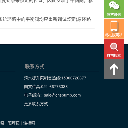
复到原来锁定的位置。因此安装了平衡阀，就
系统环路中的平衡阀均应重新调试整定(原环路
联系方式
污水提升泵销售热线:
15900726677
图文传真:021-66773338
电子邮箱：sale@cnspump.com
更多联系方式
级泵
|
隔膜泵
|
油桶泵