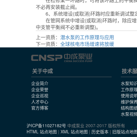
在检修某一环路时，可将该环路上的平衡阀关
不必再安装截止阀。
6、系统增设(或取消)环路时应重新调试整
在管网系统中增设(或取消)环路时，除应增加
中支管平衡阀不必重新调整)。
化工泵
上一资质：
潜水泵的工作原理与应用
下一资质：
全球核电市场增速将放缓
关于中成
技术
企业简介
水泵知
企业荣誉
工作原
企业巡视
使用说
人才中心
维护保
官方博客
结构图
水泵视
沪ICP备11027182号
中成泵业 2007-2017 版权所有
HTML 站点地图
|
XML 站点地图
|
历史版本
|
旧版站点地