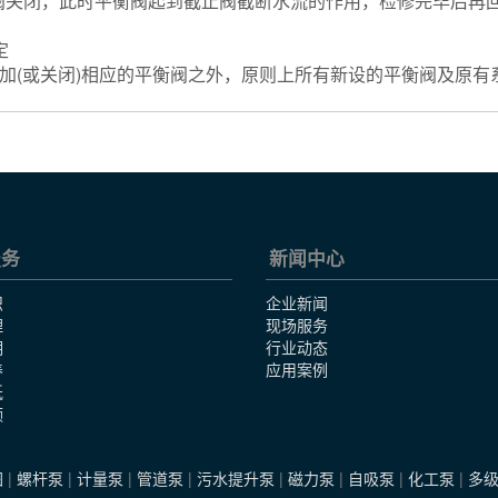
闭，此时平衡阀起到截止阀截断水流的作用，检修完毕后再回
定
排污泵
(或关闭)相应的平衡阀之外，原则上所有新设的平衡阀及原有
服务
新闻中心
识
企业新闻
理
现场服务
明
行业动态
养
应用案例
纸
频
图
|
螺杆泵
|
计量泵
|
管道泵
|
污水提升泵
|
磁力泵
|
自吸泵
|
化工泵
|
多