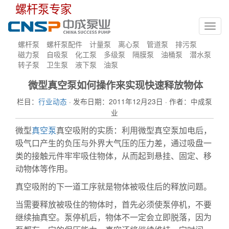
螺杆泵专家
Toggl
navig
螺杆泵
螺杆泵配件
计量泵
离心泵
管道泵
排污泵
磁力泵
自吸泵
化工泵
多级泵
隔膜泵
油桶泵
潜水泵
转子泵
卫生泵
液下泵
油泵
微型真空泵如何操作来实现快速释放物体
栏目：
行业动态
· 发布日期：2011年12月23日 · 作者：中成泵
业
微型
真空泵
真空吸附的实质：利用微型真空泵加电后，
吸气口产生的负压与外界大气压的压力差，通过吸盘一
类的接触元件牢牢吸住物体，从而起到悬挂、固定、移
动物体等作用。
真空吸附的下一道工序就是物体被吸住后的释放问题。
当需要释放被吸住的物体时，首先必须使泵停机，不要
继续抽真空。泵停机后，物体不一定会立即脱落，因为