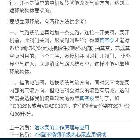
行。并不是简单的电机反转就能改变气流方向，达到上
述释放物体要求的。
要想立即释放，有两种方法供参考：
多级泵
一、气路系统应再增加一条支路，连接一开关阀，泵开
机前，此阀门关闭，形成封闭系统；微型
真空泵
才能对
系统 (确切得说是对接触件如吸盘内部) 抽真空，完成真
空吸附目的。下个工序，泵停机并同时打开阀门， 让外
界空气进入，立即消除气路系统真空，这样才能可靠地
释放物体。
二、借助电磁阀，切换系统气流方向，同时又不改变泵
内部的气流方向。但电磁阀会对泵的流量有衰减，这时
就需要选择我们流量较大的微型
真空泵
型号了，如
PC3025N或者VCA5038等，它们的流量分别在25升/分
和38升/分。
隔膜泵
上一资质：
潜水泵的工作原理与应用
下一资质：
ZS型不锈钢单级离心泵应用领域