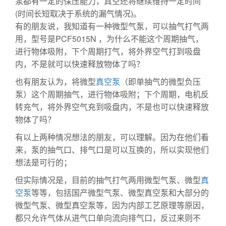
泵都有一定的保压能力，真空还将继续维持一定时间
(时间长短取决于系统的漏气情况)。
化工泵
有的朋友说，我知道有一种微型气泵，可以抽气打气两
用，型号是PCF5015N ，为什么不能这个周期抽气，
进行物体吸附，下个周期打气，将外界空气打到吸盘
内，不是就可以快速释放物体了吗？
也有朋友认为，将微型
真空泵
（即单抽气的微型负压
泵）这个周期抽气，进行物体吸附；下个周期，电机反
转充气，将外界空气充到吸盘内，不是也可以快速释放
物体了吗？
有以上两种情况想法的朋友，可以理解。因为在他们看
来，泵的抽气口、排气口是可以互换的，所以实现他们
想法是可行的；
螺杆泵
但实际情况是，目前的抽气打气两用微型气泵、微型
真
空泵
等等，包括国产微型气泵、微型真空泵和大部分的
微型气泵、微型真空泵等，因为内部工艺原理等原因，
都只允许气体从进气口单向流向排气口，反过来则不