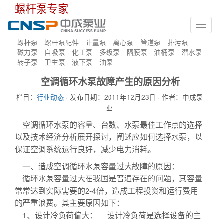
螺杆泵专家
Toggl
navig
螺杆泵
螺杆泵配件
计量泵
离心泵
管道泵
排污泵
磁力泵
自吸泵
化工泵
多级泵
隔膜泵
油桶泵
潜水泵
转子泵
卫生泵
液下泵
油泵
空调循环水泵故障产生的原因分析
栏目：
行业动态
· 发布日期：2011年12月23日 · 作者：中成泵
业
空调循环水泵的容量、台数、水泵最佳工作点的选择
以及技术经济分析展开探讨，阐述应如何选择水泵，以
保证空调系统运行良好，减少电力消耗。
一、造成空调循环水泵容量过大故障的原因：
循环水泵容量过大在我国是普遍存在的问题，其容量
常常达到实际需要的2-4倍，造成工程投资和运行费用
的严重浪费。其主要原因如下：
1、设计冷负荷偏大： 设计冷负荷是选择设备的主