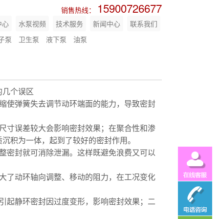
15900726677
销售热线：
中心
水泵视频
技术服务
新闻中心
联系我们
子泵
卫生泵
液下泵
油泵
的几个误区
压缩使弹簧失去调节动环端面的能力，导致密封
合尺寸误差较大会影响密封效果；在聚合性和渗
质沉积为一体，起到了较好的密封作用。
管道泵
调整密封就可消除泄漏。这样既避免浪费又可以
增大了动环轴向调整、移动的阻力，在工况变化
是引起静环密封因过度变形，影响密封效果；二