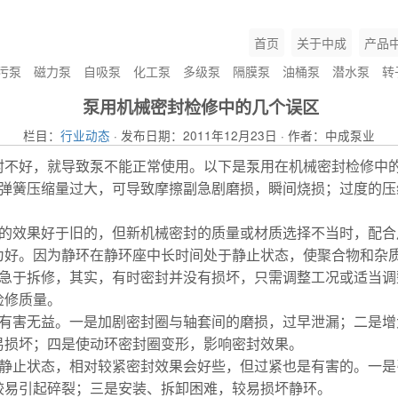
首页
关于中成
产品
污泵
磁力泵
自吸泵
化工泵
多级泵
隔膜泵
油桶泵
潜水泵
转
泵用机械密封检修中的几个误区
栏目：
行业动态
· 发布日期：2011年12月23日 · 作者：中成泵业
封不好，就导致泵不能正常使用。以下是泵用在机械密封检修中
，弹簧压缩量过大，可导致摩擦副急剧磨损，瞬间烧损；过度的
封的效果好于旧的，但新机械密封的质量或材质选择不当时，配
为好。因为静环在静环座中长时间处于静止状态，使聚合物和杂
便急于拆修，其实，有时密封并没有损坏，只需调整工况或适当
检修质量。
紧有害无益。一是加剧密封圈与轴套间的磨损，过早泄漏；二是
易损坏；四是使动环密封圈变形，影响密封效果。
磁力泵
于静止状态，相对较紧密封效果会好些，但过紧也是有害的。一
较易引起碎裂；三是安装、拆卸困难，较易损坏静环。
排污泵
?