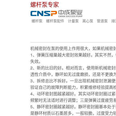
螺杆泵专家
螺杆泵
螺杆泵配件
计量泵
离心泵
管道泵
排
机械密封在泵的使用上作用很大，如果机械密
1、弹簧压缩量越大密封效果越好。其实不然
失效。
水泵
?
2、新的比旧的好。相对而言，使用新机械密
透性介质中，静环如无过度磨损，还是不更换
3、拆修总比不拆好。一旦出现机械密封泄漏
验证自己的故障判断能力，积累维修经验提高
4、动环密封图越紧越好。其实动环密封圈过
频繁时无法适时进行调整；三是弹簧过度疲劳
5、静环密封圈越紧越好。静环密封圈基本处
是静环材质以石墨居多，一般较脆，过度受力