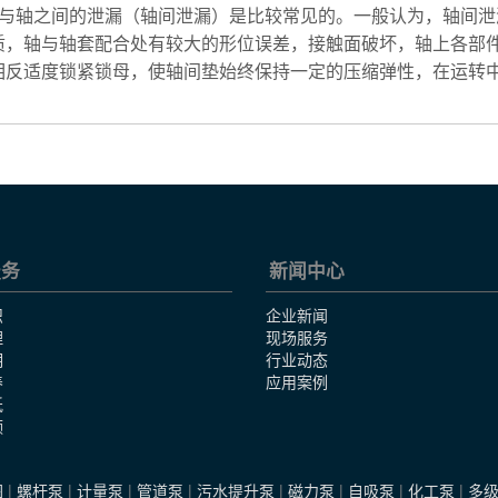
套与轴之间的泄漏（轴间泄漏）是比较常见的。一般认为，轴间
质，轴与轴套配合处有较大的形位误差，接触面破坏，轴上各部
相反适度锁紧锁母，使轴间垫始终保持一定的压缩弹性，在运转
服务
新闻中心
识
企业新闻
理
现场服务
明
行业动态
养
应用案例
纸
频
图
|
螺杆泵
|
计量泵
|
管道泵
|
污水提升泵
|
磁力泵
|
自吸泵
|
化工泵
|
多