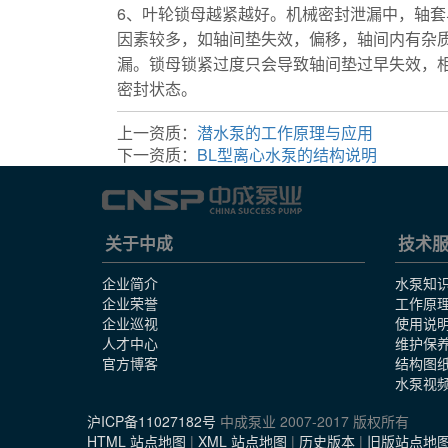
6、叶轮锁母越紧越好。机械密封泄漏中，轴
因素较多，如轴间垫失效，偏移，轴间内有杂
漏。锁母锁紧过度只会导致轴间垫过早失效，
密封状态。
化工泵
上一资质：
潜水泵的工作原理与应用
下一资质：
BL型离心水泵的结构说明
关于中成
技术
企业简介
水泵知
企业荣誉
工作原
企业巡视
使用说
人才中心
维护保
官方博客
结构图
水泵视
沪ICP备11027182号
中成泵业 2007-2017 版权所有
HTML 站点地图
|
XML 站点地图
|
历史版本
|
旧版站点地