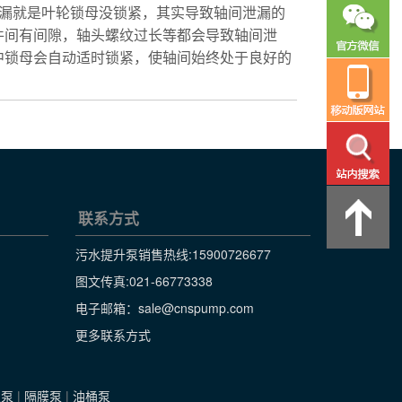
泄漏就是叶轮锁母没锁紧，其实导致轴间泄漏的
件间有间隙，轴头螺纹过长等都会导致轴间泄
中锁母会自动适时锁紧，使轴间始终处于良好的
联系方式
污水提升泵销售热线:
15900726677
图文传真:021-66773338
电子邮箱：sale@cnspump.com
更多联系方式
级泵
|
隔膜泵
|
油桶泵