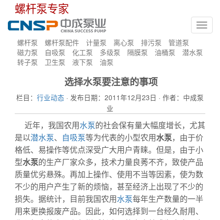
螺杆泵专家
Toggl
navig
螺杆泵
螺杆泵配件
计量泵
离心泵
排污泵
管道泵
磁力泵
自吸泵
化工泵
多级泵
隔膜泵
油桶泵
潜水泵
转子泵
卫生泵
液下泵
油泵
选择水泵要注意的事项
栏目：
行业动态
· 发布日期：2011年12月23日 · 作者：中成泵
业
近年，我国农用
水泵
的社会保有量大幅度增长，尤其
是以
潜水泵
、
自吸泵
等为代表的小型农用
水泵
，由于价
格低、易操作等优点深受广大用户青睐。但是，由于小
型
水泵
的生产厂家众多，技术力量良莠不齐，致使产品
质量优劣悬殊。再加上操作、使用不当等因素，使为数
不少的用户产生了新的烦恼，甚至经济上出现了不少的
损失。据统计，目前我国农用
水泵
每年生产数量的一半
用来更换报废产品。因此，如何选择到一台经久耐用、