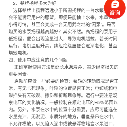
2、铭牌扬程多大为好
选择铭牌上扬程远远小于所需扬程的一台
水泵
，往往
会不能满足用户的愿望，即便是能抽上水来，水量也会
小得可怜，甚至会变成一台无用武之地的“闲泵”。是否
购买的水泵扬程越高越好？其实不然。高扬程的泵用于
低扬程，便会出现流量过大，导致电机超载，若长时间
运行，电机温度升高，绕组绝缘层便会逐渐老化，甚至
烧毁电机。
四、使用中应注意的几个问题
正确掌握使用方法是延长
水泵
寿命、减少经济损失的
重要因素。
启动前应做一些必要的检查：泵轴的转动情况是否正
常，有无卡死现象；叶轮的位置是否正常；电缆线和电
缆插头有无破裂、擦伤和折断现象等。运行中要注意观
察电压的变化情况，一般控制在额定电压的±5％范围以
内。另外，水泵在水中的位置十分重要，应尽可能选在
水量充沛、无淤泥、水质好的地方，垂直悬吊在水中，
不允许横放，以免陷入泥中或被悬浮物堵塞水泵进口，