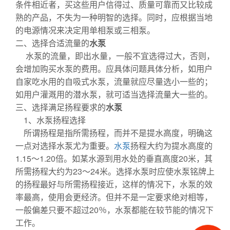
条件相近者，买这些用户信得过、质量可靠而又比较成
熟的产品，不失为一种明智的选择。同时，应根据当地
的电源情况来决定用单相泵或三相泵。
二、选择合适流量的
水泵
水泵的流量，即出水量，一般不宜选得过大，否则，
会增加购买水泵的费用。应具体问题具体分析，如用户
自家吃水用的自吸式水泵，流量就应尽量选小一些的；
如用户灌溉用的潜水泵，就可适当选择流量大一些的。
三、选择满足扬程要求的
水泵
1、水泵扬程选择
所谓扬程是指所需扬程，而并不是提水高度，明确这
一点对选择水泵尤为重要。
水泵
扬程大约为提水高度的
1.15～1.20倍。如某水源到用水处的垂直高度20米，其
所需扬程大约为23～24米。选择水泵时应使水泵铭牌上
的扬程最好与所需扬程接近，这样的情况下，水泵的效
率最高，使用会更经济。但并不是一定要求绝对相等，
一般偏差只要不超过20％，水泵都能在较节能的情况下
工作。