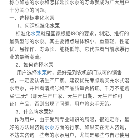
称心如意的水泵和怎样延长水泵的寿命就成为广大用户
十分关心的问题。
一、选择标准化水泵
1、何谓标准化
水泵
标准化
水泵
就是国家根据ISO的要求，制定、推行的
最新型号的水泵。其主要特点是体积小、重量轻、性能
优、易操作、寿命长、能耗低等。它代表着当前
水泵
行
业的最新潮流。
2、如何选择水泵
用户选择
水泵
时，最好是到农机部门认可的销售
点，一定要认清生产厂家。建议优先考虑购买充水式潜
水电泵，并且看清牌号和产品质量合格证。千万不能购
买“三无”（即无生产厂家、无生产日期、无生产许可
证）产品，否则出现了问题，用户将束手无策。
3、什么牌
水泵
好
作为用户，由于受到专业知识的局限，很难定夺，最
好的方法是咨询
水泵
方面的行家。如果实在无人咨询，
不妨去咨询一些老的水泵用户，尤其是那些与自己使用