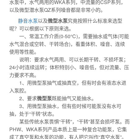
水泵中，水气两用的WKA系列，中流量的CSP系列，
以及微型潜水泵QZ系列噪音都是非常小的。
静音水泵
以及
微型水泵
究竟按照什么标准来选型
呢？可以根据以下原则来选。
一、常温工作介质(0-50℃)，需要抽水或气体(可能
水气混合或空转、干转场合)，看重体积、噪音、连续
使用等性能。
说明：要求水气两用、可以长期干转、不损坏泵；
24小时连续运转；体积特别小、噪音低，但对流量、压
力要求不高。
1、用微型泵抽气或抽真空，但有时会有液态水进
入泵腔。
2、要求
微型泵
既能抽气又能抽水。
3、用微型泵抽水，但有些时候可能泵没有水可
抽，处于“干转”状态。
某些传统水泵畏惧“干转”，“干转”甚至会损坏泵。而
PHW、WKA系列产品本质上是一种复合功能泵，它集
成了真空泵和水泵的功能，有人把它叫作“真空水泵”。