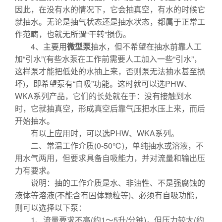
因此，在没有水的情况下，它会抽真空，有水的时候它
就抽水。无论是抽气状态还是抽水状态，都属于正常工
作范畴，也就无所谓“干转”损伤。
4、主要用
微型泵
抽水，但不希望在抽水前靠人工
加“引水”(有些水泵在工作前需要人工加入一些“引水”，
这样泵才能把低处的水抽上来，否则泵无法抽水甚至损
坏)，即希望泵有“自吸”功能。这时就可以选PHW、
WKA系列产品，它们的长处就在于：没有接触到水
时，它就抽真空，形成真空后靠气压把水压上来，而后
开始抽水。
有以上应用时，可以选PHW、WKA系列。
二、常温工作介质(0-50℃)，单纯抽水或溶液，不
用水气两用，但要求具备自吸能力，并对流量和输出压
力有要求。
说明：抽的工作介质是水、非油性、不是强腐蚀的
液体等溶液(不能含有固体颗粒等)、必须有自吸功能，
则可以选择以下泵：
1、流量要求不高(约1～5升/分钟)，但压力较大(约