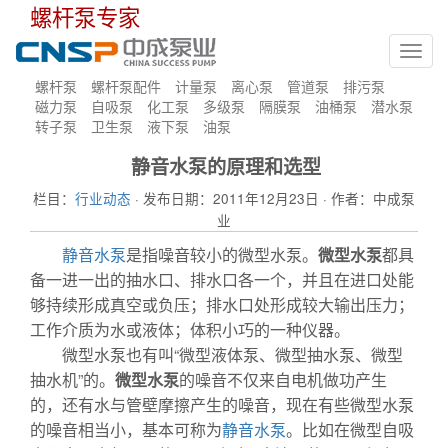
螺杆泵专家
Toggl
navig
螺杆泵
螺杆泵配件
计量泵
离心泵
管道泵
排污泵
磁力泵
自吸泵
化工泵
多级泵
隔膜泵
油桶泵
潜水泵
转子泵
卫生泵
液下泵
油泵
静音水泵的原理和选型
栏目：
行业动态
· 发布日期：2011年12月23日 · 作者：中成泵
业
静音水泵
是指噪音较小的微型水泵。
微型水泵
都具
备一进一出的抽水口、排水口各一个，并且在进口处能
够持续形成真空或负压；排水口处形成较大输出压力；
工作介质为水或液体；体积小巧的一种仪器。
微型水泵也有叫“微型液体泵、微型抽水泵、微型
抽水机”的。
微型水泵
的噪音不仅来自电机做功产生
的，还有水与管壁摩擦产生的噪音，现在有些微型水泵
的噪音相当小，基本可称为
静音水泵
。比如在微型自吸