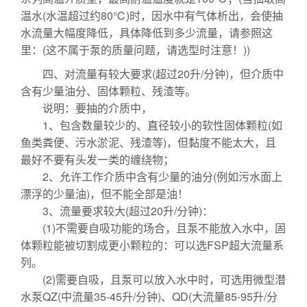
温水(水温超过约80℃)时，因水中有气体析出，会使抽
水流量大幅度降低，具体降低到多少流量，请参照这
里：(这不属于泵的质量问题，请选型时注意！))
四、对流量有较大要求(超过20升/分钟)，但介质中
含有少量油分、固体颗粒、残渣等。
说明：要抽的介质中，
1、包含数量较少的、直径较小的软性固体颗粒(如
鱼类粪便、污水淤泥、残渣等)，但黏度不能太大，且
最好不要有头发一类的缠绕物；
2、允许工作介质中含有少量的油分(例如污水面上
漂浮的少量油)，但不能全部是油！
3、流量要求较大(超过20升/分钟)：
(1)不需要自吸功能的场合，且泵不能放入水中，固
体颗粒能被切割成更小颗粒的：可以选FSP超大流量系
列。
(2)需要自吸，且泵可以放入水中时，可选用微型潜
水泵QZ(中流量35-45升/分钟)、QD(大流量85-95升/分