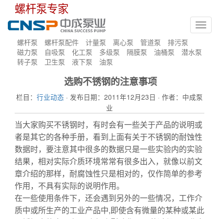
螺杆泵专家
Toggl
navig
螺杆泵
螺杆泵配件
计量泵
离心泵
管道泵
排污泵
磁力泵
自吸泵
化工泵
多级泵
隔膜泵
油桶泵
潜水泵
转子泵
卫生泵
液下泵
油泵
选购不锈钢的注意事项
栏目：
行业动态
· 发布日期：2011年12月23日 · 作者：中成泵
业
当大家购买不锈钢时，有时会有一些关于产品的说明或
者是其它的各种手册，看到上面有关于不锈钢的耐蚀性
数据时，要注意其中很多的数据只是一些实验内的实验
结果，相对实际介质环境常常有很多出入，就像以前文
章介绍的那样，耐腐蚀性只是相对的，仅作简单的参考
作用，不具有实际的说明作用。
水泵
在一些使用条件下，还会遇到另外的一些情况，工作介
质中或所生产的工业产品中,即使含有微量的某种或某此