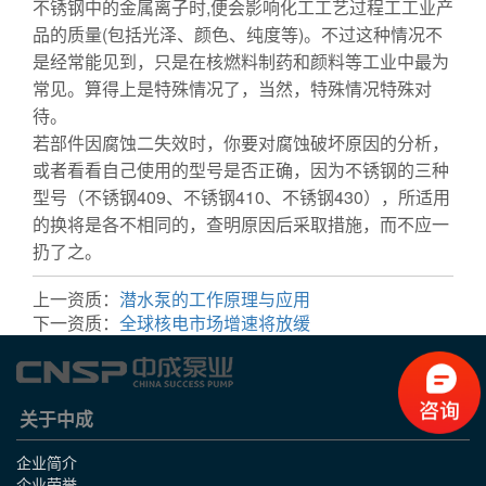
不锈钢中的金属离子时,便会影响化工工艺过程工工业产
品的质量(包括光泽、颜色、纯度等)。不过这种情况不
是经常能见到，只是在核燃料制药和颜料等工业中最为
常见。算得上是特殊情况了，当然，特殊情况特殊对
待。
管道泵
若部件因腐蚀二失效时，你要对腐蚀破坏原因的分析，
或者看看自己使用的型号是否正确，因为不锈钢的三种
型号（不锈钢409、不锈钢410、不锈钢430），所适用
的换将是各不相同的，查明原因后采取措施，而不应一
扔了之。
上一资质：
潜水泵的工作原理与应用
下一资质：
全球核电市场增速将放缓
关于中成
企业简介
企业荣誉