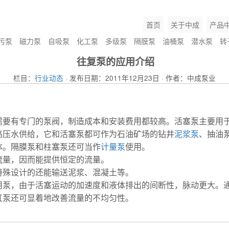
首页
关于中成
产品
污泵
磁力泵
自吸泵
化工泵
多级泵
隔膜泵
油桶泵
潜水泵
转
往复泵的应用介绍
栏目：
行业动态
· 发布日期：2011年12月23日 · 作者：中成泵业
有专门的泵阀，制造成本和安装费用都较高。活塞泵主要用于
高压水供给，它和活塞泵都可作为石油矿场的钻井
泥浆泵
、抽油
体。隔膜泵和柱塞泵还可当作
计量泵
使用。
量，因而能提供恒定的流量。
殊设计的还能输送泥浆、混凝土等。
，由于活塞运动的加速度和液体排出的间断性，脉动更大。通常
缸泵还可显着地改善流量的不均匀性。