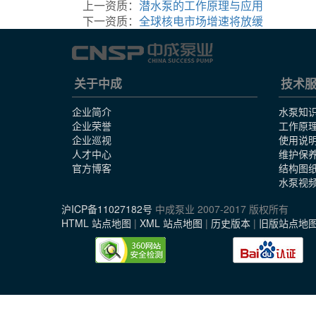
上一资质：
潜水泵的工作原理与应用
下一资质：
全球核电市场增速将放缓
关于中成
技术
企业简介
水泵知
企业荣誉
工作原
企业巡视
使用说
人才中心
维护保
官方博客
结构图
水泵视
沪ICP备11027182号
中成泵业 2007-2017 版权所有
HTML 站点地图
|
XML 站点地图
|
历史版本
|
旧版站点地