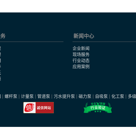
服务
新闻中心
识
企业新闻
理
现场服务
明
行业动态
养
应用案例
纸
频
图
|
螺杆泵
|
计量泵
|
管道泵
|
污水提升泵
|
磁力泵
|
自吸泵
|
化工泵
|
多