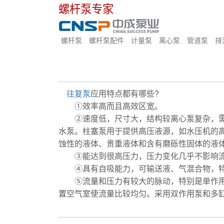
螺杆泵专家
螺杆泵
螺杆泵配件
计量泵
离心泵
管道泵
排
往复泵
应用特点都有哪些?
①效率高而且高效区宽。
②速度低，尺寸大，结构较离心泵复杂，需要
水泵。柱塞泵用于提供高压液源，如水压机的
蚀性的液体、贵重液体和含有磨砾性固体的液
③能达到很高压力，压力变化几乎不影响流
④具有自吸能力，可输送液、气混合物，特
⑤流量和压力有较大的脉动，特别是单作用泵
置空气室使流量比较均匀。采用双作用泵和多