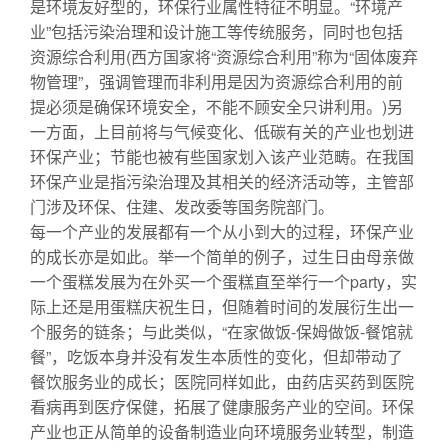
是环境友好型的，环保行业属性特征不明显。“环境产
业”包括污染治理和设计施工等传统服务，同时也包括
资源综合利用(西方国家将“资源综合利用”称为“固体废弃
物管理”，强调管理而非利用是因为资源综合利用的前
提必须是确保环境安全，不能不顾安全只讲利用。)另
一方面，上目前将与气候变化、低碳有关的产业也划进
环保产业；节能也被有些国家划入该产业范畴。在我国
环保产业是指污染治理及其相关的经济活动等，主管部
门涉及环保、住建、发改委等国务院部门。
管道离心泵
每一个产业的发展都有一个从小到大的过程，环保产业
的成长亦是如此。举一个简单的例子，过生日由母亲做
一个蛋糕发展为在外买一个蛋糕直至举行一个party，实
际上还是用蛋糕庆祝生日，但随着时间的发展衍生出一
个服务的链条；与此类似，“在家做饭-保姆做饭-餐馆就
餐”，吃饭本身并没有发生本质性的变化，但却带动了
餐饮服务业的成长；医院同样如此，由药店买药到医院
看病再到医疗保健，拓展了健康服务产业的空间。环保
产业也正从简单的设备制造业向环境服务业转型，制造