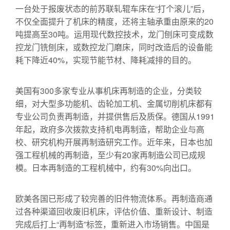
一台处于报废状态的前苏联轧辊车床在“打个滚儿”后，
不仅全面提升了机床的精度，还将主轴承重由原来的20
吨提高至30吨。运用现代数控技术，龙门刨床可变成数
控龙门铣刨床，或数控龙门磨床，同时改造后的设备能
耗下降近40%，实现节能节材、降耗减排的目的。
卫生
泵
美国有300多家专业从事机床再制造的企业，分类较
细，对大型多功能机、齿轮加工机、金属切削机床都有
专业公司负责再制造，并提供售后及质保。德国从1991
年起，政府多次拨款支持机电再制造，帮助企业与高
校、研究机构开展再制造研究工作。近年来，日本也加
强工程机械的再制造，至少有20家再制造公司已成规
模。日本再制造的工程机械中，约有30%向出口。
屏蔽
泵
欧美各国已形成了较完善的旧件物流体系。再制造商通
过各种渠道回收废旧机床，评估价值、重新设计、制造
完成后打上“再制造”标签，重新进入市场销售。中国是