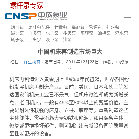
螺杆泵专家
Toggl
navig
螺杆泵
螺杆泵配件
计量泵
离心泵
管道泵
排污泵
磁力泵
自吸泵
化工泵
多级泵
隔膜泵
油桶泵
潜水泵
转子泵
卫生泵
液下泵
油泵
中国机床再制造市场巨大
栏目：
行业动态
· 发布日期：2011年12月23日 · 作者：中成泵
业
机床再制造进入黄金期上世纪80年代初起，世界各国纷
纷发展机床再制造产业。目前，美国、日本和德国等发
达国家的机床工业已不景气，但机床改造却成为新增长
点。老旧机床，一般有45%至80%以上的残留价值，主
要是耐久性较强的床身、立柱、底座等。重新制造这些
主体部件，需要消耗大量钢铁和能源。如果保留主体，
修复或更换损坏部件，则可制造出与新设备同等质量甚
至性能更好的设备。
计量泵