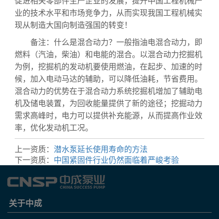
促进相关零部件生产企业的发展，提升中国工程机械产
业的技术水平和市场竞争力，从而实现我国工程机械实
现从制造大国向制造强国的转变！
转子泵
备注：什么是混合动力？一般指油电混合动力，即
燃料（汽油，柴油）和电能的混合。以混合动力挖掘机
为例，挖掘机的发动机要使用燃油，在起步、加速的时
候，加入电动马达的辅助，可以降低油耗，节省费用。
混合动力的优势在于混合动力系统挖掘机增加了辅助电
机及储电装置，为回收能量提供了新的途径；挖掘动力
需求高峰时，电力可以提供补充能源，从而提高作业效
率，优化发动机工况。
往复泵
上一资质：
潜水泵延长使用寿命的方法
下一资质：
中国紧固件行业仍然面临着严峻考验
关于中成