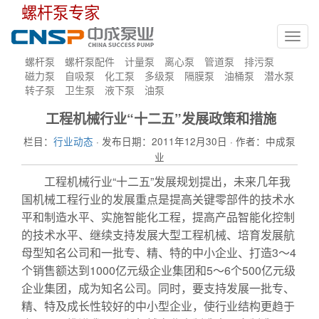
螺杆泵专家
Toggl
navig
螺杆泵
螺杆泵配件
计量泵
离心泵
管道泵
排污泵
磁力泵
自吸泵
化工泵
多级泵
隔膜泵
油桶泵
潜水泵
转子泵
卫生泵
液下泵
油泵
工程机械行业“十二五”发展政策和措施
栏目：
行业动态
· 发布日期：2011年12月30日 · 作者：中成泵
业
工程机械行业“十二五”发展规划提出，未来几年我
国机械工程行业的发展重点是提高关键零部件的技术水
平和制造水平、实施智能化工程，提高产品智能化控制
的技术水平、继续支持发展大型工程机械、培育发展航
母型知名公司和一批专、精、特的中小企业、打造3～4
个销售额达到1000亿元级企业集团和5～6个500亿元级
企业集团，成为知名公司。同时，要支持发展一批专、
精、特及成长性较好的中小型企业，使行业结构更趋于