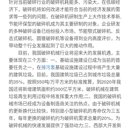
针对当前破碎行业的破碎机耗能多、污染大，在低碳经
济下，破碎机将如何改进才能符合当前的经济发展的需
求等一些列的问题，在破碎机研制生产上大作技术革新,
节能环保型的破碎机成为其主要研制的对象，企业研发
的多种破碎设备已纷纷投入市场，节能颚式破碎机、反
击式破碎机、圆锥破碎机等设备得到业内高度评价，为
带动整个行业发展起到了巨大的推动作用。
目前，我国破碎机械行业将迎来大的发展机遇，主
要体现在三个方面：一、基础设施建设已成为当前的首
要任务之一，在
排污泵
基础设施建设过程中将产生大量
的建筑垃圾。目前，我国建筑垃圾已占到城市垃圾总量
的35%，按照550吨/万平方米的标准推算，到2020年我
国还将新增建筑面积约300亿平方米，破碎机械在建筑
垃圾再生利用过程中将发挥重大作用;二、我国的破碎机
械市场已经成为设备制造商关注的热点，由于破碎机械
的更新换代比较快，特别是小型破碎机的寿命仅为三五
年，每年更换的破碎机约为破碎机需求总量的20%，为
破碎机械的快速发展提供了强劲动力;三、西部大开发新