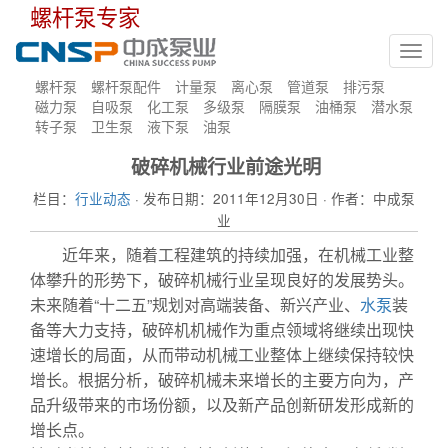
螺杆泵专家
Toggl
navig
螺杆泵
螺杆泵配件
计量泵
离心泵
管道泵
排污泵
磁力泵
自吸泵
化工泵
多级泵
隔膜泵
油桶泵
潜水泵
转子泵
卫生泵
液下泵
油泵
破碎机械行业前途光明
栏目：
行业动态
· 发布日期：2011年12月30日 · 作者：中成泵
业
近年来，随着工程建筑的持续加强，在机械工业整
体攀升的形势下，破碎机械行业呈现良好的发展势头。
未来随着“十二五”规划对高端装备、新兴产业、
水泵
装
备等大力支持，破碎机机械作为重点领域将继续出现快
速增长的局面，从而带动机械工业整体上继续保持较快
增长。根据分析，破碎机械未来增长的主要方向为，产
品升级带来的市场份额，以及新产品创新研发形成新的
增长点。