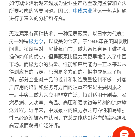
如何减少泄漏越来越成为企业生产乃至政府监管和立法
所要考虑的紧要问题。因此，
中成泵业
就这一热点问题
进行了深入的分析和探究。
无泄漏泵有两种技术，一种是屏蔽泵，以日本为代表；
另一种是
磁力泵
，以欧美为代表，于1946年在英国发明
问世。虽然相对于屏蔽泵而言，磁力泵具有易于维护和
操作简单的优点，但屏蔽泵比磁力泵更早地引入了中围
市场。而磁力泵的质量、性能和应用能力一直以来却未
得到应有的肯定，原因是多方面的。据中成泵业了解
到，部分企业对产品的设计和制造质量控制不够，对客
户应用的培训和服务等方面的注重不够是主要因素之
一。事实上磁力泵应用非常广泛，特别适用于剧毒、易
燃易爆、大功率、高温、高压和强腐蚀等苛刻的流体输
送过程。近年来，中成泵业的磁力泵之可靠性和易维护
性已经逐渐被客户认同，它总是能达到客户的高标准和
高要求而获得广泛好评。