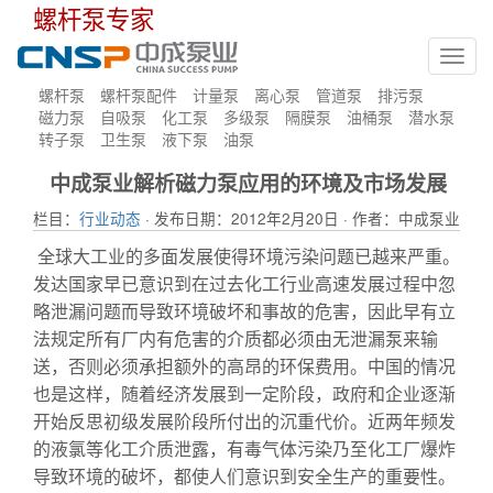
螺杆泵专家
Toggl
navig
螺杆泵
螺杆泵配件
计量泵
离心泵
管道泵
排污泵
磁力泵
自吸泵
化工泵
多级泵
隔膜泵
油桶泵
潜水泵
转子泵
卫生泵
液下泵
油泵
中成泵业解析磁力泵应用的环境及市场发展
栏目：
行业动态
· 发布日期：2012年2月20日 · 作者：中成泵业
全球大工业的多面发展使得环境污染问题已越来严重。
发达国家早已意识到在过去化工行业高速发展过程中忽
略泄漏问题而导致环境破坏和事故的危害，因此早有立
法规定所有厂内有危害的介质都必须由无泄漏泵来输
送，否则必须承担额外的高昂的环保费用。中国的情况
也是这样，随着经济发展到一定阶段，政府和企业逐渐
开始反思初级发展阶段所付出的沉重代价。近两年频发
的液氯等化工介质泄露，有毒气体污染乃至化工厂爆炸
导致环境的破坏，都使人们意识到安全生产的重要性。