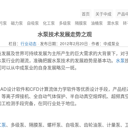
首页
关于中成
产品
污泵
磁力泵
自吸泵
化工泵
多级泵
隔膜泵
油桶泵
潜水泵
转
水泵技术发展走势之观
栏目：
行业动态
· 发布日期：2012年2月20日 · 作者：中成泵业
技发展及世界可持续发展为主所产生的巨大需求的大背景下，对
水泵行业的潮流，准确把握水泵技术的发展趋势是基本功。
水泵
们可以从中成泵业的自身发展略见一斑。
AD设计软件和CFD计算流体力学软件等优质设计手段，产品
、等离子焊接机、全自动气体保护、半自动真空熔焊机、超频真
加工检测手段完备，在同行业处于地位。
工泵
、多级泵、隔膜泵、螺杆泵、自吸泵、齿轮油泵、计量泵、