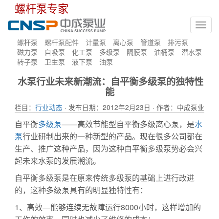
螺杆泵专家
Toggl
navig
螺杆泵
螺杆泵配件
计量泵
离心泵
管道泵
排污泵
磁力泵
自吸泵
化工泵
多级泵
隔膜泵
油桶泵
潜水泵
转子泵
卫生泵
液下泵
油泵
水泵行业未来新潮流：自平衡多级泵的独特性
能
栏目：
行业动态
· 发布日期：2012年2月23日 · 作者：中成泵业
自平衡
多级泵
——高效节能型自平衡多级离心泵，是
水
泵
行业研制出来的一种新型的产品。现在很多公司都在
生产、推广这种产品，因为这种自平衡多级泵势必会兴
起未来水泵的发展潮流。
自平衡多级泵是在原来传统多级泵的基础上进行改进
的，这种多级泵具有的明显独特性有：
1、高效—能够连续无故障运行8000小时，这样增加的