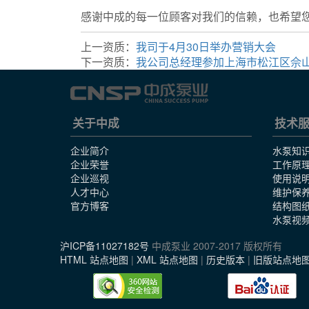
感谢中成的每一位顾客对我们的信赖，也希望
上一资质：
我司于4月30日举办营销大会
下一资质：
我公司总经理参加上海市松江区佘山
关于中成
技术
企业简介
水泵知
企业荣誉
工作原
企业巡视
使用说
人才中心
维护保
官方博客
结构图
水泵视
沪ICP备11027182号
中成泵业 2007-2017 版权所有
HTML 站点地图
|
XML 站点地图
|
历史版本
|
旧版站点地