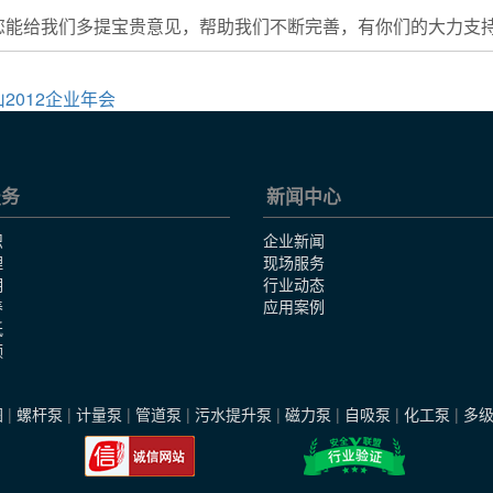
您能给我们多提宝贵意见，帮助我们不断完善，有你们的大力支
2012企业年会
服务
新闻中心
识
企业新闻
理
现场服务
明
行业动态
养
应用案例
纸
频
图
|
螺杆泵
|
计量泵
|
管道泵
|
污水提升泵
|
磁力泵
|
自吸泵
|
化工泵
|
多