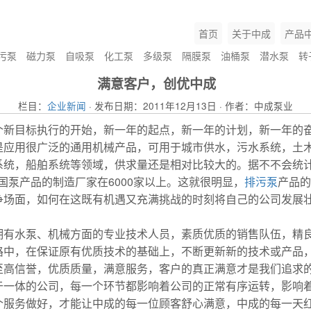
首页
关于中成
产品
污泵
磁力泵
自吸泵
化工泵
多级泵
隔膜泵
油桶泵
潜水泵
转
满意客户，创优中成
栏目：
企业新闻
· 发布日期：2011年12月13日 · 作者：中成泵业
个新目标执行的开始，新一年的起点，新一年的计划，新一年的
是应用很广泛的通用机械产品，可用于城市供水，污水系统，土
统，船舶系统等领域，供求量还是相对比较大的。据不不会统计
全国泵产品的制造厂家在6000家以上。这就很明显，
排污泵
产品的
争场面，如何在这既有机遇又充满挑战的时刻将自己的公司发展
拥有水泵、机械方面的专业技术人员，素质优质的销售队伍，精
路中，在保证原有优质技术的基础上，不断更新新的技术或产品
至高信誉，优质质量，满意服务，客户的真正满意才是我们追求
于一体的公司，每一个环节都影响着公司的正常有序运转，影响
个服务做好，才能让中成的每一位顾客舒心满意，中成的每一天