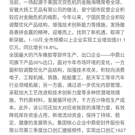
当前，一场起源于美国次贷危机的金融海啸席卷全球，
安徽大扬工艺品有限公司的做法，是宁国市民营企业积
较应对金融危机的缩影。今年以来，宁国民营企业积较
调整优化产品结构，增强技术创新能力等措施，发扬徽
商善拼会赢的精神，迎难而上，找到了新机遇，取得了
新突破。1-10月,全市规模以上企业实现工业增加值31.1
亿元，同比增长16.8%。
全国最大的汽车橡胶零部件生产、出口企业——中鼎公
司旗下产品30%出口，面对今年市场环境的变化，一方
面积较调整优化产品结构，加强技术攻关，积较向消费
电子、工程机械、铁路、船舶重工、航天军工等非汽车
行业领域拓展；另一方面，通过进一步优化内部管理，
采取加大工艺改进和技术创新力度等多种挖潜增效措
施，节约原材料，发展循环经济，千方百计降低生产成
本。此外，该公司还加大对应收账款的清理力度，有效
降低库存资金占用，新增流动资金，保持了持续、稳
定、健康的发展势头。集团核心企业中鼎密封件股份有
限公司第三季度出口创汇捷报频传，实现出口创汇1627