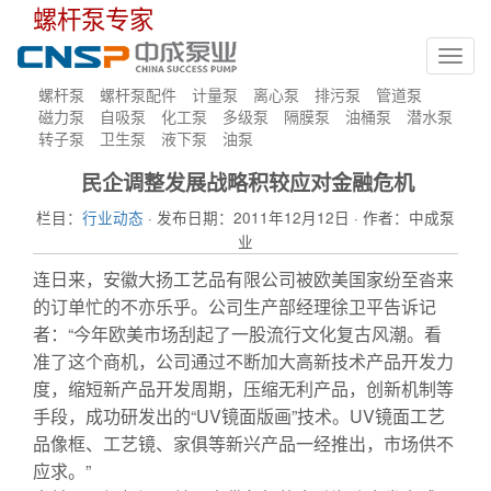
螺杆泵专家
Toggl
navig
螺杆泵
螺杆泵配件
计量泵
离心泵
排污泵
管道泵
磁力泵
自吸泵
化工泵
多级泵
隔膜泵
油桶泵
潜水泵
转子泵
卫生泵
液下泵
油泵
民企调整发展战略积较应对金融危机
栏目：
行业动态
· 发布日期：2011年12月12日 · 作者：中成泵
业
连日来，安徽大扬工艺品有限公司被欧美国家纷至沓来
的订单忙的不亦乐乎。公司生产部经理徐卫平告诉记
者：“今年欧美市场刮起了一股流行文化复古风潮。看
准了这个商机，公司通过不断加大高新技术产品开发力
度，缩短新产品开发周期，压缩无利产品，创新机制等
手段，成功研发出的“UV镜面版画”技术。UV镜面工艺
品像框、工艺镜、家俱等新兴产品一经推出，市场供不
应求。”