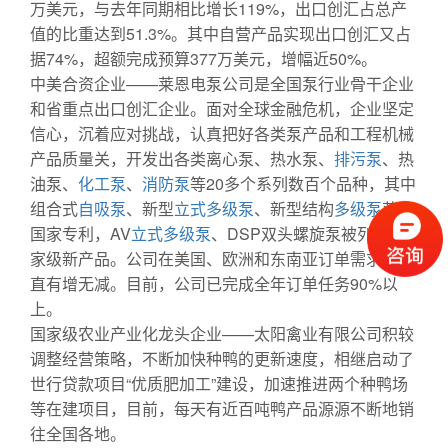
万美元，与去年同期相比增长119%，出口创汇占总产
值的比重达到51.3%。其中自营产品实现出口创汇又占
据74%，超额完成预算377万美元，增幅近50%。
中美合资企业——莱恩电泵公司是全国泵行业骨干企业
和省重点出口创汇企业。面对全球金融危机，企业坚定
信心，沉着应对挑战，认真把好各类泵产品和工程机械
产品质量关，开发出各类离心泵、热水泵、
排污泵
、热
油泵、
化工泵
、
消防泵
等20多个系列数百个品种，其中
组合式
自吸泵
、新型
立式多级泵
、新型结构
多级泵
获得
国家专利，AV
立式多级泵
、DSP双头螺旋泵被列为国
家级新产品。公司在美国、欧洲和东南亚订单需求量一
直有增无减。目前，公司已完成全年订单任务90%以
上。
国家级农业产业化龙头企业——太阳禽业有限公司积较
调整经营策略，不断加快种鸭的更新速度，相继启动了
世行贷款项目“优质肥加工”建设，加速推进两个种鸭场
等在建项目，目前，每天有近百吨鸭产品源源不断地销
往全国各地。