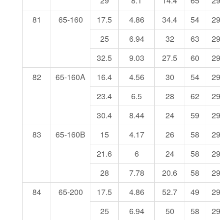
29
8.1
14.4
65
2
81
65-160
17.5
4.86
34.4
54
2
25
6.94
32
63
2
32.5
9.03
27.5
60
2
82
65-160A
16.4
4.56
30
54
2
23.4
6.5
28
62
2
30.4
8.44
24
59
2
83
65-160B
15
4.17
26
58
2
21.6
6
24
58
2
28
7.78
20.6
58
2
84
65-200
17.5
4.86
52.7
49
2
25
6.94
50
58
2