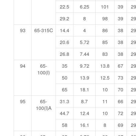
22.5
6.25
101
39
2
29.2
8
98
39
2
93
65-315C
14.4
4
86
38
2
20.6
5.72
85
38
2
26.8
7.44
83
38
2
94
65-
35
9.72
13.8
67
2
100(I)
50
13.9
12.5
73
2
65
18.1
10
70
2
95
65-
31.3
8.7
11
66
2
100(I)A
44.7
12.4
10
72
2
58
16.1
8
69
2