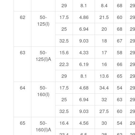
29
8.1
8.4
68
2
62
50-
17.5
4.86
21.5
60
2
125(I)
25
6.94
20
68
2
32.5
9.03
18
67
2
63
50-
15.6
4.33
17
58
2
125(I)A
22.3
6.19
16
66
2
29
8.1
13.6
65
2
64
50-
17.5
4.68
34.4
54
2
160(I)
25
6.94
32
63
2
32.5
9.03
27.5
60
2
65
50-
16.4
4.56
30
54
2
160(I)A
23.4
6.5
28
62
2