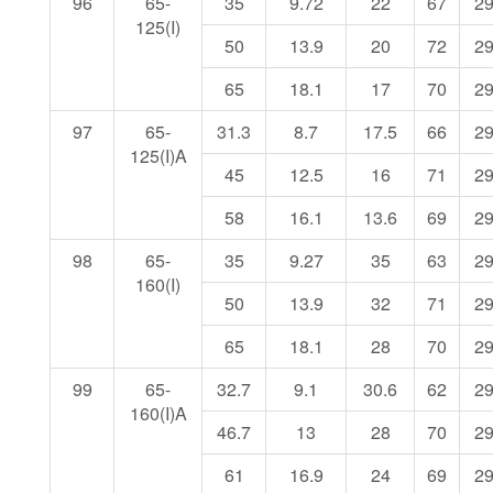
96
65-
35
9.72
22
67
2
125(I)
50
13.9
20
72
2
65
18.1
17
70
2
97
65-
31.3
8.7
17.5
66
2
125(I)A
45
12.5
16
71
2
58
16.1
13.6
69
2
98
65-
35
9.27
35
63
2
160(I)
50
13.9
32
71
2
65
18.1
28
70
2
99
65-
32.7
9.1
30.6
62
2
160(I)A
46.7
13
28
70
2
61
16.9
24
69
2