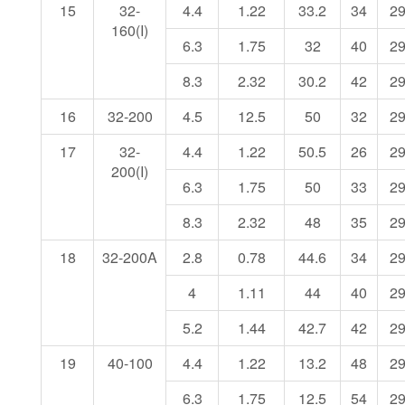
15
32-
4.4
1.22
33.2
34
2
160(I)
6.3
1.75
32
40
2
8.3
2.32
30.2
42
2
16
32-200
4.5
12.5
50
32
2
17
32-
4.4
1.22
50.5
26
2
200(I)
6.3
1.75
50
33
2
8.3
2.32
48
35
2
18
32-200A
2.8
0.78
44.6
34
2
4
1.11
44
40
2
5.2
1.44
42.7
42
2
19
40-100
4.4
1.22
13.2
48
2
6.3
1.75
12.5
54
2