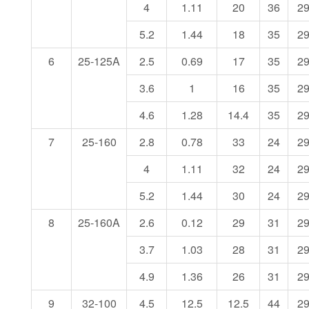
4
1.11
20
36
2
5.2
1.44
18
35
2
6
25-125A
2.5
0.69
17
35
2
3.6
1
16
35
2
4.6
1.28
14.4
35
2
7
25-160
2.8
0.78
33
24
2
4
1.11
32
24
2
5.2
1.44
30
24
2
8
25-160A
2.6
0.12
29
31
2
3.7
1.03
28
31
2
4.9
1.36
26
31
2
9
32-100
4.5
12.5
12.5
44
2