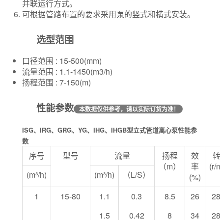
并联运行方式。
可根据管路布置的要求采用泵的竖式和横式安装。
选型范围
口径范围 : 15-500(mm)
流量范围 : 1.1-1450(m3/h)
扬程范围 : 7-150(m)
性能参数
本数据仅供参考，请以实际订货为准！
ISG、IRG、GRG、YG、IHG、IHGB型立式管道离心泵性能参
数
序号
型号
流量
扬程
效
（m）
率
(r/
(m³/h)
(m³/h)
（L/S）
(%)
1
15-80
1.1
0.3
8.5
26
2
1.5
0.42
8
34
2