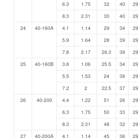
6.3
1.75
32
40
2
8.3
2.31
30
40
2
24
40-160A
4.1
1.14
29
34
2
5.9
1.64
28
39
2
7.8
2.17
26.3
39
2
25
40-160B
3.8
1.06
25.5
34
2
5.5
1.53
24
38
2
7.2
2
22.5
37
2
26
40-200
4.4
1.22
51
26
2
6.3
1.75
50
33
2
8.3
2.31
48
32
2
27
40-200A
4.1
1.14
45
36
2