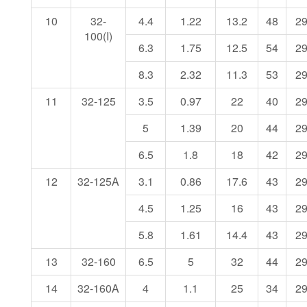
10
32-
4.4
1.22
13.2
48
2
100(I)
6.3
1.75
12.5
54
2
8.3
2.32
11.3
53
2
11
32-125
3.5
0.97
22
40
2
5
1.39
20
44
2
6.5
1.8
18
42
2
12
32-125A
3.1
0.86
17.6
43
2
4.5
1.25
16
43
2
5.8
1.61
14.4
43
2
13
32-160
6.5
5
32
44
2
14
32-160A
4
1.1
25
34
2