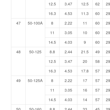
12.5
3.47
12.5
62
2
16.3
4.53
11.3
60
2
47
50-100A
8
2.22
11
60
2
11
3.05
10
60
2
14.5
4.03
9
60
2
48
50-125
8.8
2.44
21.5
49
2
12.5
3.47
20
58
2
16.3
4.53
17.8
57
2
49
50-125A
8
2.22
17
57
2
11
3.05
16
57
2
14.5
4.03
14
57
2
50
50-160
8.8
2.44
33
45
2