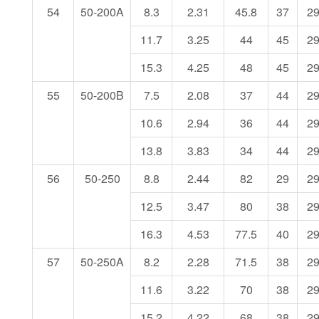
54
50-200A
8.3
2.31
45.8
37
2
11.7
3.25
44
45
2
15.3
4.25
48
45
2
55
50-200B
7.5
2.08
37
44
2
10.6
2.94
36
44
2
13.8
3.83
34
44
2
56
50-250
8.8
2.44
82
29
2
12.5
3.47
80
38
2
16.3
4.53
77.5
40
2
57
50-250A
8.2
2.28
71.5
38
2
11.6
3.22
70
38
2
15.2
4.22
68
38
2