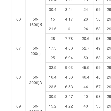
30.4
8.44
24
59
2
66
50-
15
4.17
26
58
2
160(I)B
21.6
6
24
58
2
28
7.78
20.6
58
2
67
50-
17.5
4.86
52.7
49
2
200(I)
25
6.94
50
58
2
32.5
9.03
45.5
59
2
68
50-
16.4
4.56
46.4
48
2
200(I)A
23.5
6.53
44
57
2
30.5
8.47
40
58
2
69
50-
15.2
4.22
40
55
2