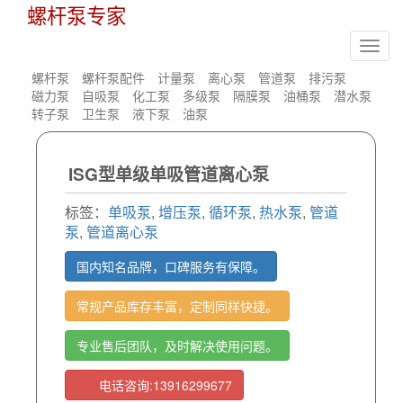
螺杆泵专家
Toggl
navig
螺杆泵
螺杆泵配件
计量泵
离心泵
管道泵
排污泵
磁力泵
自吸泵
化工泵
多级泵
隔膜泵
油桶泵
潜水泵
转子泵
卫生泵
液下泵
油泵
ISG型单级单吸管道离心泵
标签：
单吸泵
,
增压泵
,
循环泵
,
热水泵
,
管道
泵
,
管道离心泵
国内知名品牌，口碑服务有保障。
常规产品库存丰富，定制同样快捷。
专业售后团队，及时解决使用问题。
电话咨询:13916299677