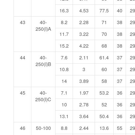
16.3
4.53
77.5
40
2
43
40-
8.2
2.28
71
38
2
250(I)A
11.7
3.22
70
38
2
15.2
4.22
68
38
2
44
40-
7.6
2.11
61.4
37
2
250(I)B
10.8
3
60
37
2
14
3.89
58
37
2
45
40-
7.1
1.97
53.2
36
2
250(I)C
10
2.78
52
36
2
13.1
3.64
50.4
36
2
46
50-100
8.8
2.44
13.6
55
2