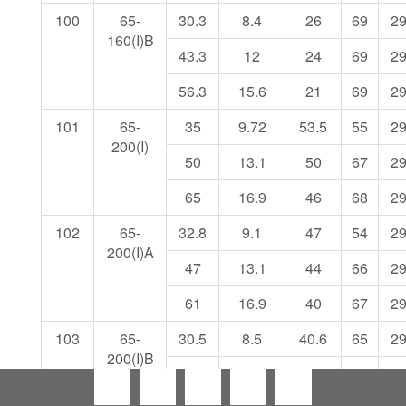
100
65-
30.3
8.4
26
69
2
160(I)B
43.3
12
24
69
2
56.3
15.6
21
69
2
101
65-
35
9.72
53.5
55
2
200(I)
50
13.1
50
67
2
65
16.9
46
68
2
102
65-
32.8
9.1
47
54
2
200(I)A
47
13.1
44
66
2
61
16.9
40
67
2
103
65-
30.5
8.5
40.6
65
2
200(I)B
43.5
12.1
38
65
2