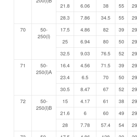
200(I)B
21.8
6.06
38
55
2
28.3
7.86
34.5
55
2
70
50-
17.5
4.86
82
39
2
250(I)
25
6.94
80
50
2
32.5
9.03
76.5
52
2
71
50-
16.4
4.56
71.5
39
2
250(I)A
23.4
6.5
70
50
2
30.5
8.47
67
52
2
72
50-
15
4.17
61
38
2
250(I)B
21.6
6
60
49
2
28
7.78
57.4
54
2
73
50-
17.5
4.86
128
30
2