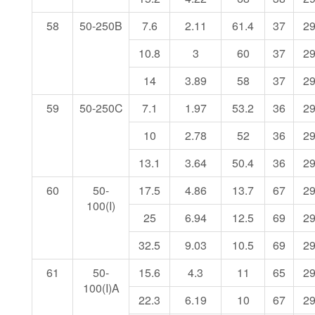
58
50-250B
7.6
2.11
61.4
37
2
10.8
3
60
37
2
14
3.89
58
37
2
59
50-250C
7.1
1.97
53.2
36
2
10
2.78
52
36
2
13.1
3.64
50.4
36
2
60
50-
17.5
4.86
13.7
67
2
100(I)
25
6.94
12.5
69
2
32.5
9.03
10.5
69
2
61
50-
15.6
4.3
11
65
2
100(I)A
22.3
6.19
10
67
2