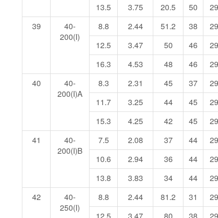
13.5
3.75
20.5
50
2
39
40-
8.8
2.44
51.2
38
2
200(I)
12.5
3.47
50
46
2
16.3
4.53
48
46
2
40
40-
8.3
2.31
45
37
2
200(I)A
11.7
3.25
44
45
2
15.3
4.25
42
45
2
41
40-
7.5
2.08
37
44
2
200(I)B
10.6
2.94
36
44
2
13.8
3.83
34
44
2
42
40-
8.8
2.44
81.2
31
2
250(I)
12.5
3.47
80
38
2