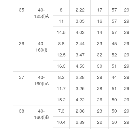
35
40-
8
2.22
17
57
2
125(I)A
11
3.05
16
57
2
14.5
4.03
14
57
2
36
40-
8.8
2.44
33
45
2
160(I)
12.5
3.47
32
52
2
16.3
4.53
30
51
2
37
40-
8.2
2.28
29
44
2
160(I)A
11.7
3.25
28
51
2
15.2
4.22
26
50
2
38
40-
7.3
2.38
23
50
2
160(I)B
10.4
2.89
22
50
2