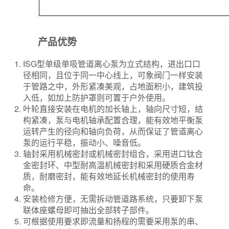
产品优势
ISG型单级单吸管道离心泵为立式结构，进出口口
径相同，且位于同一中心线上，可象阀门一样安装
于管路之中，外形紧凑美观，占地面积小，建筑投
入低，如加上防护罩则可置于户外使用。
叶轮直接安装在电机的加长轴上，轴向尺寸短，结
构紧凑，泵与电机轴承配置合理，能有效地平衡泵
运转产生的径向和轴向负荷，从而保证了管道离心
泵的运行平稳，振动小、噪音低。
轴封采用机械密封或机械密封组合，采用进口钛合
金密封环、中型耐高温机械密封和采用硬质合金材
质，耐磨密封，能有效地延长机械密封的使用寿
命。
安装检修方便，无需拆动管道路系统，只要卸下泵
联体座螺母即可抽出全部转子部件。
可根据使用要求即流量和扬程的需要采用泵的串、