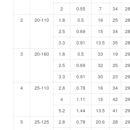
2
0.55
7
34
2
2
20-110
1.8
0.5
16
25
2
2.5
0.69
15
34
2
3.3
0.91
13.5
35
2
3
20-160
1.8
0.5
33
19
2
2.5
0.69
32
25
2
3.3
0.91
30
23
2
4
25-110
2.8
0.78
16
34
2
4
1.11
15
42
2
5.2
1.44
13.5
41
2
5
25-125
2.8
0.78
20.6
28
2