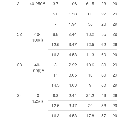
31
40-250B
3.7
1.06
61.5
23
2
5.3
1.53
60
27
2
7
1.94
56
26
2
32
40-
8.8
2.44
13.2
55
2
100(I)
12.5
3.47
12.5
62
2
16.3
4.53
11.3
60
2
33
40-
8
2.22
10.6
60
2
100(I)A
11
3.05
10
60
2
14.5
4.03
9
60
2
34
40-
8.8
2.44
21.2
49
2
125(I)
12.5
3.47
20
58
2
16.3
4.53
17.8
57
2